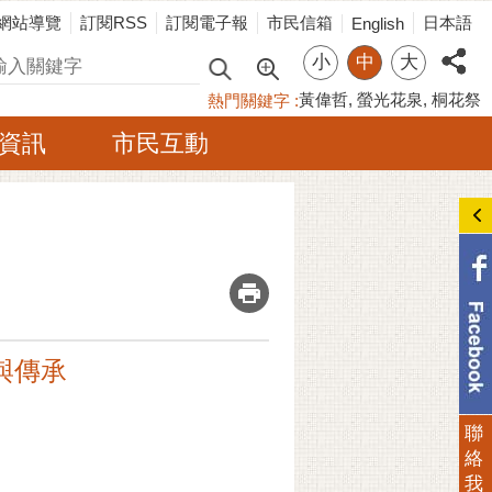
網站導覽
訂閱RSS
訂閱電子報
市民信箱
日本語
English
小
中
大
尋
黃偉哲
螢光花泉
桐花祭
熱門關鍵字
資訊
市民互動
_
與傳承
聯
絡
我