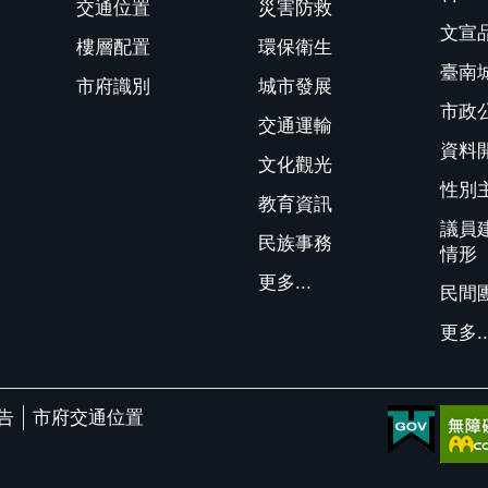
交通位置
災害防救
文宣
樓層配置
環保衛生
臺南
市府識別
城市發展
市政
交通運輸
資料
文化觀光
性別
教育資訊
議員
民族事務
情形
更多...
民間
更多..
告
市府交通位置