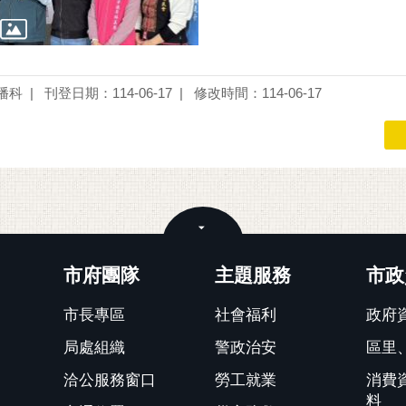
播科
刊登日期：114-06-17
修改時間：114-06-17
關閉
市府團隊
主題服務
市政
市長專區
社會福利
政府
局處組織
警政治安
區里
洽公服務窗口
勞工就業
消費
料