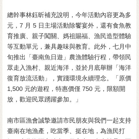
私
權
總幹事林鈺昕補充說明，今年活動內容更為多
及
安
元，7 月 5 日主場活動除饗宴外，還有食魚教
全
育推廣、親子闖關、媽祖賜福、漁民造型體驗
政
策
等互動單元，兼具趣味與教育。此外，七月中
網
旬推出「臺南魚日遊」農漁體驗行程，帶領民
站
眾走入漁村、親近海洋，並於月底舉辦「海洋
資
復育放流活動」，實踐環境永續理念。「原價
料
開
1,500 元的遊程，特惠價僅 750 元，限額開
放
放，歡迎民眾踴躍參加。」
宣
告
市
南市區漁會誠摯邀請市民朋友與我們一起支持
府
臺南在地漁產，吃當季、挺在地，為漁民打
交