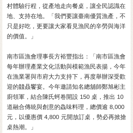
村體驗行程，從產地走向餐桌，讓全民認識在
RSS
地、支持在地。「我們要讓臺南優質漁產，不
訂
閱
只是好吃，更要讓大家看見漁民的辛勞與海洋
電
的價值。」
子
報
南市區漁會理事長方裕豐指出：「南市區漁會
市
民
每年辦理產業文化活動與模範漁民表揚，今年
信
在漁業署與市府大力支持下，再度舉辦深受歡
箱
迎的䲜贔饗宴。今年邀請知名總舖師鄭旭彬主
English
廚領軍，結合陳氏蚵卷開設 150 桌，推出 10
日
道融合傳統與創意的鱻味料理，總價逾 8,000
本
語
元，以優惠價 4,800 元開放訂桌，勢必再掀搶
桌熱潮。」
隱