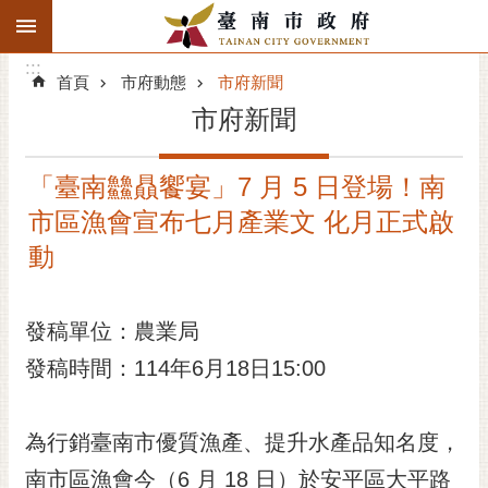
:::
搜
:::
跳到主要內容區塊
尋
:::
進
首頁
市府動態
市府新聞
階
市府新聞
搜
尋
「臺南䲜贔饗宴」7 月 5 日登場！南
精彩府城
市區漁會宣布七月產業文 化月正式啟
市府動態
動
市府團隊
發稿單位：農業局
主題服務
發稿時間：114年6月18日15:00
市政資訊
為行銷臺南市優質漁產、提升水產品知名度，
市民互動
南市區漁會今（6 月 18 日）於安平區大平路