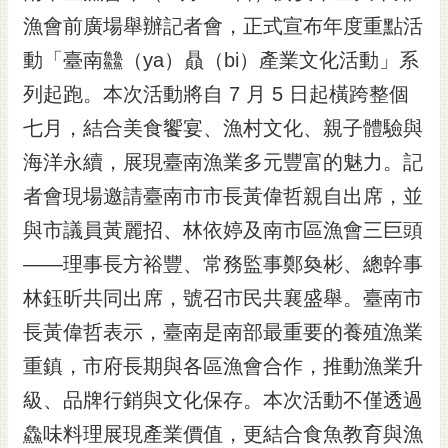
漁會前廣場舉辦記者會，正式宣布年度重點活
黃
偉
動「臺南䲜（ya）贔（bi）產業文化活動」系
哲
列起跑。本次活動將自 7 月 5 日起橫跨整個
螢
七月，結合美食饗宴、漁村文化、親子體驗與
光
花
海洋永續，展現臺南漁業多元豐富的魅力。記
泉
者會現場邀請臺南市市長黃偉哲親自出席，並
桐
與市議員黃麗招、林依婷及南市區漁會三巨頭
花
——理事長方裕豐、常務監事鄭奐彬、總幹事
祭
林鈺昕共同出席，號召市民共襄盛舉。臺南市
網
長黃偉哲表示，臺南是南部最重要的養殖漁業
站
導
重鎮，市府長期與各區漁會合作，推動漁業升
覽
級、品牌行銷與文化保存。本次活動不僅透過
訂
鱻味料理展現產業價值，更結合食魚教育與漁
閱