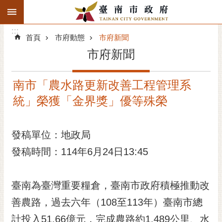
:::
搜
:::
跳到主要內容區塊
尋
:::
進
首頁
市府動態
市府新聞
階
市府新聞
搜
尋
南市「農水路更新改善工程管理系
精彩府城
統」榮獲「金界獎」優等殊榮
市府動態
發稿單位：地政局
市府團隊
發稿時間：114年6月24日13:45
主題服務
市政資訊
臺南為臺灣重要糧倉，臺南市政府積極推動改
善農路，過去六年（108至113年）臺南市總
市民互動
計投入51.66億元，完成農路約1,489公里、水