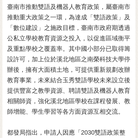
RSS
臺南市推動雙語及機器人教育政策，屬臺南市
推動重大政策之一環，為達成「雙語政策」及
訂
閱
「數位建設」之施政目標，臺南市政府期透過
電
公私立學校教育資源之投入，以促進區域衡平
子
報
及重點學校之覆蓋率。其中國小部分已取得籌
市
設許可，加上位於溪北地區之南榮科技大學停
民
辦後，擁有大面積土地，可提供重新規劃改辦
信
教育事業，未來結合玉秀雙語學校未來設立後
箱
提供豐富之教學資源、聘請雙語及機器人教育
English
相關師資，強化溪北地區學校在課程發展、教
日
本
師增能、學生學習等各方面資源互相交流。
語
都發局指出，申請人因應「2030雙語政策整
隱