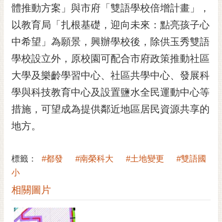
私
體推動方案」與市府「雙語學校倍增計畫」，
權
以教育局「扎根基礎，迎向未來：點亮孩子心
及
安
中希望」為願景，興辦學校後，除供玉秀雙語
全
學校設立外，原校園可配合市府政策推動社區
政
策
大學及樂齡學習中心、社區共學中心、發展科
網
學與科技教育中心及設置鹽水全民運動中心等
站
措施，可望成為提供鄰近地區居民資源共享的
資
料
地方。
開
放
宣
標籤：
#都發
#南榮科大
#土地變更
#雙語國
告
小
相關圖片
市
府
交