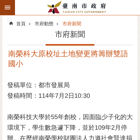
:::
搜
:::
跳到主要內容區塊
尋
:::
進
首頁
市府動態
市府新聞
階
市府新聞
搜
尋
南榮科大原校址土地變更將籌辦雙語
精彩府城
國小
市府動態
發稿單位：都市發展局
市府團隊
發稿時間：114年7月2日10:30
主題服務
市政資訊
南榮科技大學於55年創校，因面臨少子化的大
環境下，學生數急遽下降，並於109年2月停
市民互動
辦。在歷經南榮學校財團法人力邀社會賢達捐