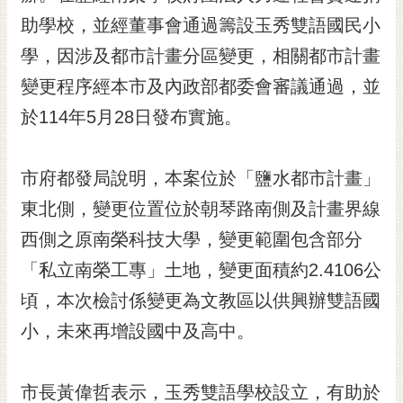
黃
助學校，並經董事會通過籌設玉秀雙語國民小
偉
學，因涉及都市計畫分區變更，相關都市計畫
哲
變更程序經本市及內政部都委會審議通過，並
螢
於114年5月28日發布實施。
光
花
泉
市府都發局說明，本案位於「鹽水都市計畫」
桐
東北側，變更位置位於朝琴路南側及計畫界線
花
西側之原南榮科技大學，變更範圍包含部分
祭
「私立南榮工專」土地，變更面積約2.4106公
網
頃，本次檢討係變更為文教區以供興辦雙語國
站
導
小，未來再增設國中及高中。
覽
訂
市長黃偉哲表示，玉秀雙語學校設立，有助於
閱