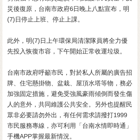
黃
災後復原，台南市政府6日晚上八點宣布，明
偉
(7)日停止上班、停止上課。
哲
螢
此外，明(7)日上午環保局清潔隊員將全力優
光
花
先投入恢復市容，下午開始正常收運垃圾。
泉
桐
台南市政府呼籲市民，對於私人所屬的廣告招
花
牌、住宅懸掛物、盆栽、屋頂水塔等物，務必
祭
加強固定措施，避免受強風豪雨傾倒而發生傷
網
人的意外，共同維護公共安全。另外也提醒民
站
導
眾非必要請勿外出，有任何需求請撥打1999
覽
市民服務專線，亦可利用「台南水情即時通」
訂
手機APP掌握最新情況。
閱