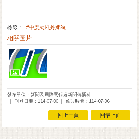
RSS
訂
閱
標籤：
#中度颱風丹娜絲
電
相關圖片
子
報
市
民
信
箱
English
發布單位：新聞及國際關係處新聞傳播科
刊登日期：114-07-06
修改時間：114-07-06
日
本
回上一頁
回最上面
語
隱