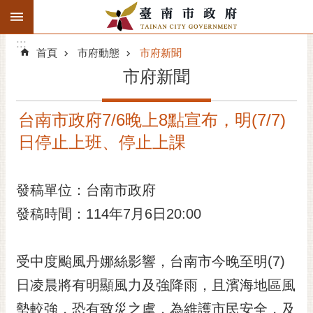
:::
搜
:::
跳到主要內容區塊
尋
:::
進
首頁
市府動態
市府新聞
階
市府新聞
搜
尋
台南市政府7/6晚上8點宣布，明(7/7)
精彩府城
日停止上班、停止上課
市府動態
發稿單位：台南市政府
市府團隊
發稿時間：114年7月6日20:00
主題服務
市政資訊
受中度颱風丹娜絲影響，台南市今晚至明(7)
日凌晨將有明顯風力及強降雨，且濱海地區風
市民互動
勢較強，恐有致災之虞，為維護市民安全，及