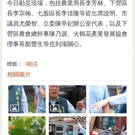
通
今日勘災現場，包括農業局長李芳林、下營區
位
長李宗翰、七股區長李佳隆等皆出席說明。市
置
議員尤榮智、立委陳亭妃辦公室代表，以及下
營區農會總幹事陳乃源、火鶴花產業發展協會
理事長顏豐生等也到場關心。
標籤：
#勘災
相關圖片