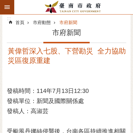
:::
搜
:::
跳到主要內容區塊
尋
:::
進
首頁
市府動態
市府新聞
階
市府新聞
搜
尋
黃偉哲深入七股、下營勘災 全力協助
精彩府城
災區復原重建
市府動態
市府團隊
發稿時間：114年7月13日12:30
主題服務
發稿單位：新聞及國際關係處
市政資訊
發稿人：高淑芸
市民互動
受颱風丹娜絲侵襲後，台南各區持續推進相關