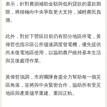
私
表示，針對農損補助金額與低利貸款的還款期
權
限，將積極向中央爭取更大支持，減輕農民負
及
安
擔。
全
政
策
此外，對於下營區目前仍有部分地區停電，黃
網
偉哲也指示區公所儘速調度發電機，優先提供
站
尚未復電地區使用，以協助農戶維持基本生活
資
料
與災後處理作業。
開
放
宣
黃偉哲強調，市府團隊會盡全力幫助每一個災
告
區角落，並將與中央緊密合作，協助所有受災
市
地區與產業儘早重建、重回正軌。
府
交