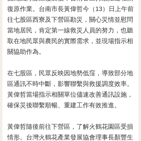
黃
復原作業。台南市長黃偉哲今（13）日上午前
偉
往七股區西寮及下營區勘災，關心災情並慰問
哲
當地居民，肯定第一線救災人員的努力，也聽
螢
取在地民眾與農民的實際需求，並現場指示相
光
花
關協助作為。
泉
桐
在七股區，民眾反映因地勢低窪，導致部分地
花
區通訊不時中斷，影響聯繫與救援調度效率。
祭
黃偉哲當場指示相關單位儘速改善通訊設施，
網
確保災後聯繫順暢、重建工作有效推進。
站
導
覽
黃偉哲隨後前往下營區，了解火鶴花園區受損
訂
情形。台灣火鶴花產業發展協會理事長顏豐生
閱