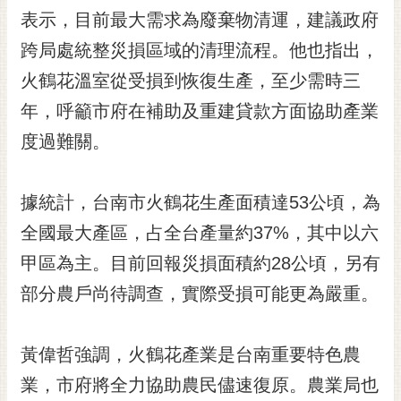
RSS
表示，目前最大需求為廢棄物清運，建議政府
跨局處統整災損區域的清理流程。他也指出，
訂
閱
火鶴花溫室從受損到恢復生產，至少需時三
電
年，呼籲市府在補助及重建貸款方面協助產業
子
報
度過難關。
市
民
據統計，台南市火鶴花生產面積達53公頃，為
信
全國最大產區，占全台產量約37%，其中以六
箱
甲區為主。目前回報災損面積約28公頃，另有
English
部分農戶尚待調查，實際受損可能更為嚴重。
日
本
語
黃偉哲強調，火鶴花產業是台南重要特色農
業，市府將全力協助農民儘速復原。農業局也
隱