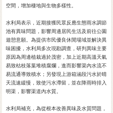
RSS
空間，增加棲地與生物多樣性。
訂
閱
水利局表示，近期接獲民眾反應生態雨水調節
電
池有異味問題，影響周邊居民生活及前往公園
子
報
遊憩意願。為提供市民優良休閒場域並解決異
市
味困擾，水利局多次現勘調查，研判異味主要
民
原因為周邊植栽過於茂密，加上近期高溫天氣
信
易致枯枝落葉堆積腐爛，進而影響渠內水流不
箱
易流通導致積水；另發現上游箱涵段污水於晴
English
天流速緩慢，致使污水滯留，並在降雨時排入
日
本
明渠，影響渠道內水質。
語
水利局補充，為從根本改善異味及水質問題，
隱