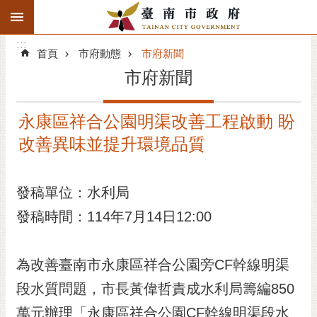
:::
搜
:::
跳到主要內容區塊
尋
:::
進
首頁
市府動態
市府新聞
階
市府新聞
搜
尋
永康區祥合公園明渠改善工程啟動 盼
精彩府城
改善異味並提升環境品質
市府動態
發稿單位：水利局
市府團隊
發稿時間：114年7月14日12:00
主題服務
市政資訊
為改善臺南市永康區祥合公園旁CF幹線明渠
段水質問題，市長黃偉哲責成水利局籌編850
市民互動
萬元辦理「永康區祥合公園CF幹線明渠段水