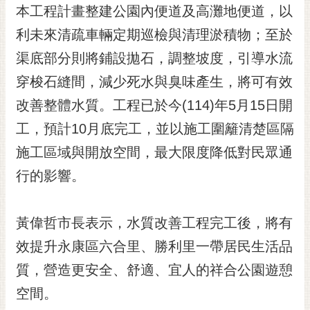
私
本工程計畫整建公園內便道及高灘地便道，以
權
利未來清疏車輛定期巡檢與清理淤積物；至於
及
安
渠底部分則將鋪設拋石，調整坡度，引導水流
全
穿梭石縫間，減少死水與臭味產生，將可有效
政
策
改善整體水質。工程已於今(114)年5月15日開
網
工，預計10月底完工，並以施工圍籬清楚區隔
站
施工區域與開放空間，最大限度降低對民眾通
資
料
行的影響。
開
放
宣
黃偉哲市長表示，水質改善工程完工後，將有
告
效提升永康區六合里、勝利里一帶居民生活品
市
質，營造更安全、舒適、宜人的祥合公園遊憩
府
空間。
交