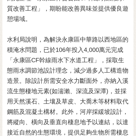
黃
質改善工程」，期盼能改善異味並提供優良遊
偉
憩場域。
哲
螢
水利局說明，為解決永康區中華路以西地區的
光
花
積淹水問題，已於106年投入4,000萬元完成
泉
「永康區CF幹線雨水下水道工程」，採取生
桐
態雨水調節池設計理念，減少過多人工構造物
花
造景。除設計所需安全水力斷面外，亦納入溪
祭
流生態棲地元素(如湍瀨、深流及深潭)，並採
網
用天然溪石、土壤及草皮、大喬木等材料取代
站
導
鋼筋及混凝土構材。此外，河岸採緩坡設計，
覽
將縱向、橫向及垂直向棲息地予以連結，以達
訂
接近自然的生態環境，提供足夠生物所需棲息
閱