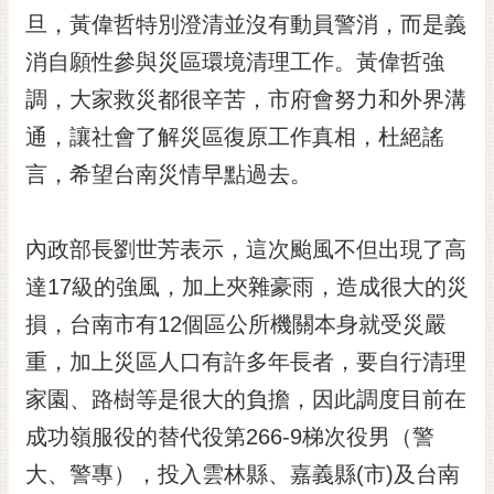
RSS
旦，黃偉哲特別澄清並沒有動員警消，而是義
消自願性參與災區環境清理工作。黃偉哲強
訂
閱
調，大家救災都很辛苦，市府會努力和外界溝
電
通，讓社會了解災區復原工作真相，杜絕謠
子
報
言，希望台南災情早點過去。
市
民
內政部長劉世芳表示，這次颱風不但出現了高
信
達17級的強風，加上夾雜豪雨，造成很大的災
箱
損，台南市有12個區公所機關本身就受災嚴
English
重，加上災區人口有許多年長者，要自行清理
日
本
家園、路樹等是很大的負擔，因此調度目前在
語
成功嶺服役的替代役第266-9梯次役男（警
大、警專），投入雲林縣、嘉義縣(市)及台南
隱