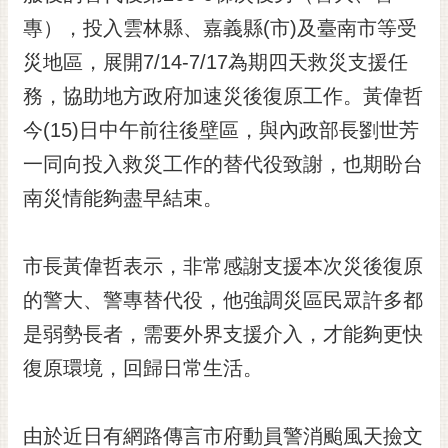
黃
專），投入雲林縣、嘉義縣(市)及臺南市等受
偉
災地區，展開7/14-7/17為期四天救災支援任
哲
務，協助地方政府加速災後復原工作。黃偉哲
螢
今(15)日中午前往後壁區，與內政部長劉世芳
光
花
一同向投入救災工作的替代役致謝，也期盼台
泉
南災情能夠盡早結束。
桐
花
市長黃偉哲表示，非常感謝支援本次災後復原
祭
的警大、警專替代役，他強調災區民眾許多都
網
是弱勢長者，需要外界支援介入，才能夠更快
站
導
復原環境，回歸日常生活。
覽
訂
由於近日有網路傳言市府動員警消颱風天撿文
閱