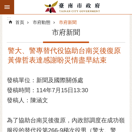
:::
搜
:::
跳到主要內容區塊
尋
:::
進
首頁
市府動態
市府新聞
階
市府新聞
搜
尋
警大、警專替代役協助台南災後復原
精彩府城
黃偉哲表達感謝盼災情盡早結束
市府動態
發稿單位：新聞及國際關係處
市府團隊
發稿時間：114年7月15日13:30
主題服務
發稿人：陳涵文
市政資訊
為了協助台南災後復原，內政部調度在成功嶺
市民互動
服役的替代役第266-9梯次役男（警大、警