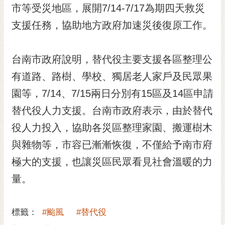
私
市等受災地區，展開7/14-7/17為期四天救災
權
支援任務，協助地方政府加速災後復原工作。
及
安
全
台南市政府說明，替代役主要支援各區整理公
政
策
有道路、路樹、學校、獨居老人家戶及民眾果
網
園等，7/14、7/15兩日分別有15區及14區申請
站
替代役人力支援。台南市政府表示，由於替代
資
料
役人力投入，協助各災區整理家園、搬運樹木
開
與雜物等，市容已漸漸恢復，不僅給予南市府
放
宣
極大的支援，也讓災區民眾看見社會溫暖的力
告
量。
市
府
標籤：
#颱風
#替代役
交