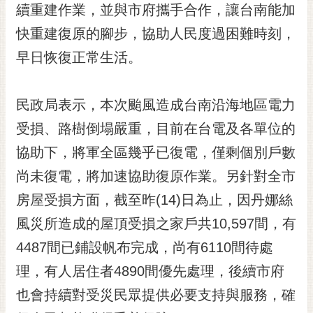
私
續重建作業，並與市府攜手合作，讓台南能加
權
快重建復原的腳步，協助人民度過困難時刻，
及
安
早日恢復正常生活。
全
政
策
民政局表示，本次颱風造成台南沿海地區電力
網
受損、路樹倒塌嚴重，目前在台電及各單位的
站
協助下，將軍全區幾乎已復電，僅剩個別戶數
資
尚未復電，將加速協助復原作業。另針對全市
料
開
房屋受損方面，截至昨(14)日為止，因丹娜絲
放
風災所造成的屋頂受損之家戶共10,597間，有
宣
告
4487間已鋪設帆布完成，尚有6110間待處
市
理，有人居住者4890間優先處理，後續市府
府
也會持續對受災民眾提供必要支持與服務，確
交