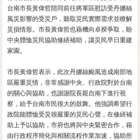
台南市長黃偉哲陪同前往將軍區慰訪受丹娜絲
黃
偉
風災影響的受災戶，聽取災民實際需求並瞭解
哲
災損情形。市長黃偉哲也藉機向卓揆爭取，盼
螢
中央體恤災民協助修繕補助，讓災民早日重建
光
花
家園。
泉
桐
市長黃偉哲表示，此次丹娜絲颱風造成南部地
花
區嚴重災情，非常感謝中央、行政院對於台南
祭
的關心與協助，也謝謝院長親自南下進行視
網
察，給予台南市民很大的鼓舞。他強調希望行
站
導
政院能體恤受災很嚴重的災民心聲，在修繕補
覽
助上予以協助，市府也將與中央緊密合作，藉
訂
由行政程序簡化與相關流程作業加速，協助所
閱