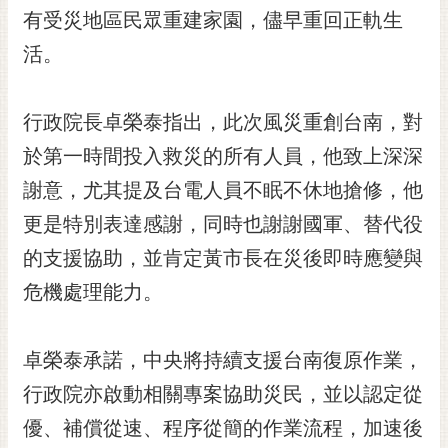
有受災地區民眾重建家園，儘早重回正軌生
RSS
活。
訂
閱
電
行政院長卓榮泰指出，此次風災重創台南，對
子
報
於第一時間投入救災的所有人員，他致上深深
謝意，尤其提及台電人員不眠不休地搶修，他
市
民
更是特別表達感謝，同時也謝謝國軍、替代役
信
的支援協助，並肯定黃市長在災後即時應變與
箱
危機處理能力。
English
日
卓榮泰承諾，中央將持續支援台南復原作業，
本
語
行政院亦啟動相關專案協助災民，並以認定從
優、補償從速、程序從簡的作業流程，加速後
隱