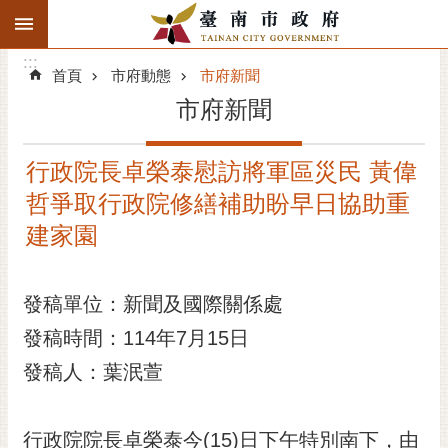
:::
搜
:::
跳到主要內容區塊
尋
:::
進
首頁
市府動態
市府新聞
階
市府新聞
搜
尋
行政院長卓榮泰慰訪將軍區災民 黃偉
精彩府城
哲爭取行政院修繕補助盼早日協助重
市府動態
建家園
市府團隊
發稿單位：新聞及國際關係處
主題服務
發稿時間：114年7月15日
發稿人：葉泯萱
市政資訊
市民互動
行政院院長卓榮泰今(15)日下午特別南下，由