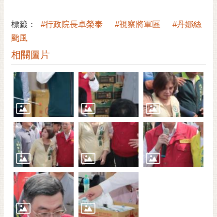
標籤：
#行政院長卓榮泰
#視察將軍區
#丹娜絲
颱風
相關圖片