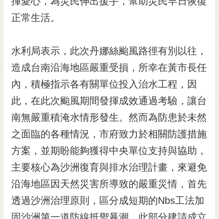
揮愛心，為災民伸出援手，幫助災民早日恢復
正常生活。
水利局表示，此次丹娜絲颱風路徑有別以往，
造成台南沿海地區嚴重受損，所幸在黃市長任
內，積極指示各有關單位投入治水工程，因
此，在此次颱風期間發揮成效通過考驗，讓台
南無嚴重積淹水情形發生。然而為防患於未然
之面臨的各種情況，市府致力於相關防護措施
方案，並期盼能夠獲得中央單位支持與協助，
主要核心為沙洲復育與排水治理計畫，來避免
沿海地區因天然災害所導致的嚴重災情，首先
透過沙洲治理原則，區分成短期的Nbs工法加
固沙洲第一道防線抵禦暴潮，此部分建請成立