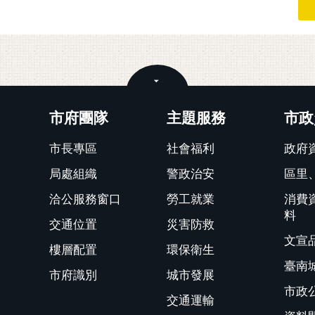
關閉
市府團隊
主題服務
市政
市長專區
社會福利
政府
局處組織
警政治安
區里
洽公服務窗口
勞工就業
消費
料
交通位置
災害防救
文宣
樓層配置
環保衛生
臺南
市府識別
城市發展
市政
交通運輸