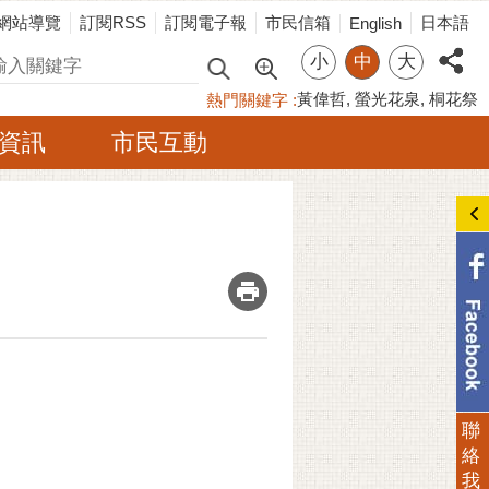
網站導覽
訂閱RSS
訂閱電子報
市民信箱
日本語
English
小
中
大
尋
黃偉哲
螢光花泉
桐花祭
熱門關鍵字
資訊
市民互動
_
聯
絡
我