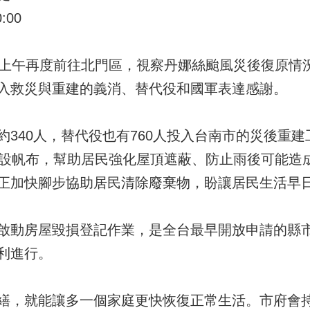
:00
日上午再度前往北門區，視察丹娜絲颱風災後復原情
入救災與重建的義消、替代役和國軍表達感謝。
340人，替代役也有760人投入台南市的災後重建
鋪設帆布，幫助居民強化屋頂遮蔽、防止雨後可能造
正加快腳步協助居民清除廢棄物，盼讓居民生活早
啟動房屋毀損登記作業，是全台最早開放申請的縣
利進行。
繕，就能讓多一個家庭更快恢復正常生活。市府會