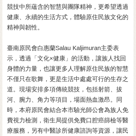
RSS
競技中所蘊含的智慧與團隊精神，更希望透過
健康、永續的生活方式，體驗原住民族文化的
訂
閱
精神與韌性。
電
子
報
臺南原民會白惠蘭Salau Kaljimuran主委表
市
示，透過「文化×健康」的活動，讓族人找回
民
身體的力量，也讓更多人理解原住民族的智慧
信
不僅只在歌舞，更是生活中處處可行的生存之
箱
道。現場安排多項傳統競技，包括射箭、拔
English
河、腕力、角力等項目，場面熱血激昂。同
日
本
時，本府原民會結合本市驗光師公會為族人免
語
費視力檢測，衛生局提供免費口腔癌篩檢等醫
療服務，另有中醫診所健康諮詢等資源，讓民
隱