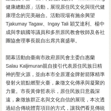
黃
健康總動原」活動，展現原住民文化與現代健
偉
康理念的完美融合。活動現場有施余興望
哲
Tjakumay Tagaw、Ingay Tali 穎艾達利、楊中
螢
成與李鎮國等議員和多所原民教會牧師及各社
光
花
團協會理事長親自出席共襄盛舉。
泉
桐
開幕活動由臺南市政府原民會主委白惠蘭
花
Salau Kaljimuran親自接引代表原住民族日精
祭
神的聖火源，並由本市全原運金牌射箭隊精準
網
發射火箭點燃聖火臺，象徵文化傳承與凝聚的
站
導
力量。市長黃偉哲表示，原住民族日意義深
覽
遠，象徵族群正名與文化自信的展現，本次透
訂
過結合傳統體育項目的方式，讓我們看見傳統
閱