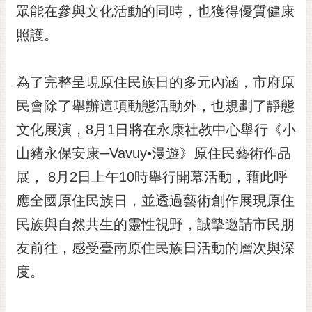
私
眾能在參與文化活動的同時，也獲得優質健康
權
照護。
及
安
全
為了完整呈現原住民族日的多元內涵，市府原
政
策
民會除了舉辦這項動態活動外，也規劃了靜態
網
文化展演，8月1日將在永康社教中心舉行《小
站
山豬永保安康─Vavuy•漫遊》原住民藝術作品
資
料
展， 8月2日上午10時舉行開幕活動，藉此呼
開
應全國原住民族日，並透過藝術創作展現原住
放
宣
民族與自然共生的靈性視野，誠摯邀請市民朋
告
友前往，感受臺南原住民族日活動的層次與深
市
度。
府
交