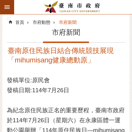
:::
搜
:::
跳到主要內容區塊
尋
:::
進
首頁
市府動態
市府新聞
階
市府新聞
搜
尋
臺南原住民族日結合傳統競技展現
精彩府城
「mihumisang健康總動原」
市府動態
發稿單位:原民會
市府團隊
發稿日期:114年7月26日
主題服務
市政資訊
為紀念原住民族正名的重要歷程，臺南市政府
於114年7月26日（星期六）在永康區體一運
市民互動
動公園舉辦「114年原住民族日—mihumisang