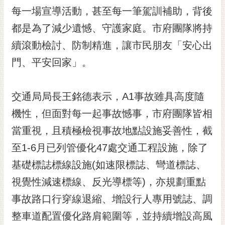
RSS
每一場宣導活動，甚至每一筆駕訓補助，背後
都是為了減少遺憾、守護家庭。市府團隊將持
訂
閱
續滾動檢討、防制精進，讓市民朋友「安心出
電
門、平安回家」。
子
報
市
交通局局長王銘德表示，A1事故雖具高度隨
民
機性，但面對每一起事故憾事，市府團隊皆相
信
當重視，且積極檢視事故地點設施妥善性，截
箱
至1-6月已列管優化47處交通工程設施，除了
English
基礎標誌標線設施(如速限標誌、彎道標誌、
日
本
視覺性減速標線、反光導標等)，亦規劃重點
語
事故路口行穿線退縮、增設行人專用號誌、調
整車道配置優化路肩範圍等，並持續增設高風
隱