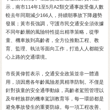
黃
示，南市114年1至5月A2類交通事故受傷人數
偉
較去年同期減少166人，持續朝事故下降趨勢
哲
發展；黃市長強調，守護市民交通安全須依據
螢
不同年齡層的風險特性提出精準策略，從學
光
花
童、機車族到高齡者，全方位推動工程、教
泉
育、監理、執法等面向工作，打造人人都能安
桐
心上路的交通環境。
花
祭
市長黃偉哲表示，交通安全政策並非一體適
網
用，須因應各年齡風險差異精準防制。不僅是
站
導
針對孩童的安全通學動線，高齡者駕照管理以
覽
及年輕族群的機車駕訓教育等，每一環節都是
訂
避免事故發生的重要防線。每一項工程改善、
閱