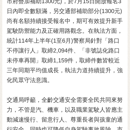
市府疊加補助1300元)，於7月15日開放報名3
日內即全數額滿，另交通部補助部分(1300元)
尚有名額持續接受報名中，期可有效提升新手
駕駛防禦能力及正確用路觀念。在執法方面，
統計114年上半年(1至6月)警察局針對「路口
不停讓行人」取締2,094件、「非號誌化路口
未停車再開」取締1,159件，取締件數皆較近
三年同期平均值成長，執法力道持續提升，強
化民眾守法意識。
交通局呼籲，全齡交通安全需要全民共同來努
力，不管是汽、機車，以及職業駕駛人皆應主
動減速慢行、留意行人、尊重長者與孩童的通
行安全，同時也可降低自身駕駛事故風險。市