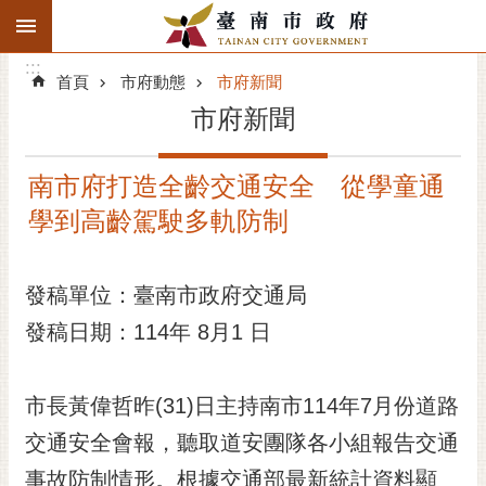
:::
搜
:::
跳到主要內容區塊
尋
:::
進
首頁
市府動態
市府新聞
階
市府新聞
搜
尋
南市府打造全齡交通安全 從學童通
精彩府城
學到高齡駕駛多軌防制
市府動態
發稿單位：臺南市政府交通局
市府團隊
發稿日期：114年 8月1 日
主題服務
市政資訊
市長黃偉哲昨(31)日主持南市114年7月份道路
交通安全會報，聽取道安團隊各小組報告交通
市民互動
事故防制情形。根據交通部最新統計資料顯