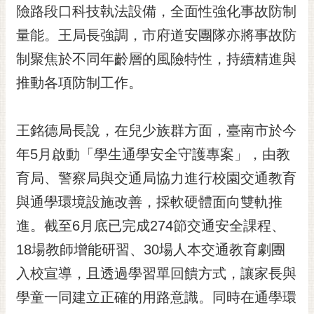
私
險路段口科技執法設備，全面性強化事故防制
權
量能。王局長強調，市府道安團隊亦將事故防
及
安
制聚焦於不同年齡層的風險特性，持續精進與
全
推動各項防制工作。
政
策
網
王銘德局長說，在兒少族群方面，臺南市於今
站
年5月啟動「學生通學安全守護專案」，由教
資
料
育局、警察局與交通局協力進行校園交通教育
開
與通學環境設施改善，採軟硬體面向雙軌推
放
宣
進。截至6月底已完成274節交通安全課程、
告
18場教師增能研習、30場人本交通教育劇團
市
入校宣導，且透過學習單回饋方式，讓家長與
府
學童一同建立正確的用路意識。同時在通學環
交