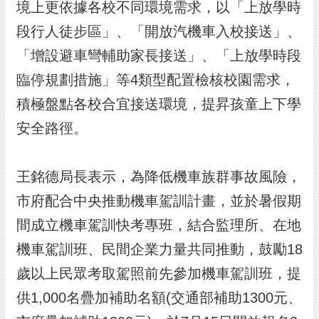
通
境上更依據各校不同環境需求，以「上放學時
位
段行人徒步區」、「開放汽機車入校接送」、
置
「增設避車彎輔助家長接送」、「上放學時段
臨停規劃措施」等4類型配置檢核校園需求，
積極盤點各校合宜接送環境，提昇孩童上下學
安全路徑。
王銘德局長表示，為降低機車族群事故風險，
市府配合中央推動機車駕訓計畫，並於暑假期
間成立機車駕訓快考專班，結合監理所、在地
機車駕訓班、民間企業力量共同推動，鼓勵18
歲以上民眾考取駕照前先參加機車駕訓班，提
供1,000名疊加補助名額(交通部補助1300元、