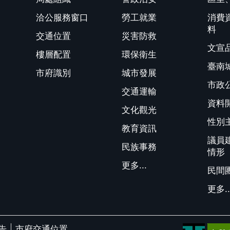
洽公服務窗口
勞工就業
消費
料
交通位置
災害防救
文宣
樓層配置
環保衛生
臺南
市府識別
城市發展
市政
交通運輸
資料
文化觀光
性別
教育資訊
議員
民族事務
情形
更多...
民間
更多..
告
市府交通位置