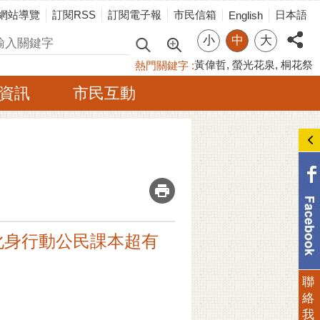
網站導覽
訂閱RSS
訂閱電子報
市民信箱
日本語
English
小
中
大
尋
黃偉哲
螢光花泉
桐花祭
熱門關鍵字
資訊
市民互動
_
化身行動公民課本超有
聯
絡
我