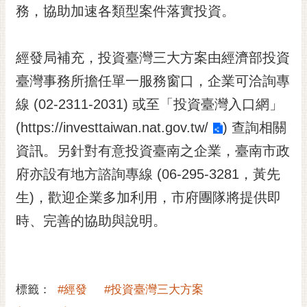
私
務，協助加速各類型案件落實投資。
權
及
安
經發局補充，投資臺灣三大方案由經濟部投資
全
臺灣事務所擔任單一服務窗口，企業可洽詢專
政
策
線 (02-2311-2031) 或至「投資臺灣入口網」
網
(
https://investtaiwan.nat.gov.tw/
) 查詢相關
站
資訊。另針對有意投資臺南之企業，臺南市政
資
料
府亦設有地方諮詢專線 (06-295-3281，黃先
開
生)，歡迎企業多加利用，市府團隊將提供即
放
宣
時、完善的協助與說明。
告
市
府
標籤：
#經發
#投資臺灣三大方案
交