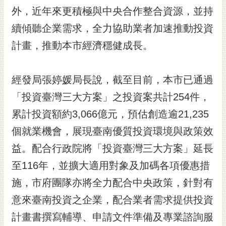
RSS
外，近年來更積極與中央合作整合資源，並持
續傾聽企業需求，全力協助業者加速推動投資
訂
閱
計畫，推動本市經濟穩健成長。
電
子
報
經發局張婷媛局長說，截至目前，本市已通過
市
「投資臺灣三大方案」之投資案共計254件，
民
累計投資額約3,066億元，預估創造逾21,235
信
個就業機會，展現臺南優質投資環境與政策效
箱
益。配合行政院將「投資臺灣三大方案」延長
English
至116年，並擴大適用對象及加碼各項優惠措
日
本
施，市府團隊亦將全力配合中央政策，針對有
語
意來臺南投資之企業，配合業者需求提供投資
計畫書撰寫輔導、申請文件準備及專業諮詢服
隱