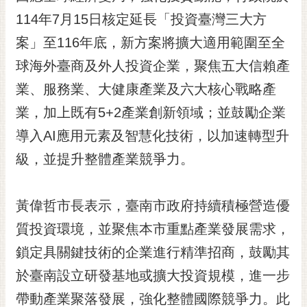
黃
114年7月15日核定延長「投資臺灣三大方
偉
案」至116年底，新方案將擴大適用範圍至全
哲
球海外臺商及外人投資企業，聚焦五大信賴產
螢
業、服務業、大健康產業及六大核心戰略產
光
花
業，加上既有5+2產業創新領域；並鼓勵企業
泉
導入AI應用元素及智慧化技術，以加速轉型升
桐
級，並提升整體產業競爭力。
花
祭
黃偉哲市長表示，臺南市政府持續積極營造優
網
質投資環境，並聚焦本市重點產業發展需求，
站
導
鎖定具關鍵技術的企業進行精準招商，鼓勵其
覽
於臺南設立研發基地或擴大投資規模，進一步
訂
帶動產業聚落發展，強化整體國際競爭力。此
閱