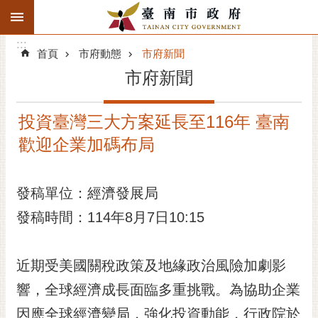
:::
搜
:::
跳到主要內容區塊
尋
:::
進
首頁
市府動態
市府新聞
階
市府新聞
搜
尋
投資臺灣三大方案延長至116年 臺南
精彩府城
歡迎企業加碼布局
市府動態
發稿單位：經濟發展局
市府團隊
發稿時間：114年8月7日10:15
主題服務
市政資訊
近期受美國關稅政策及地緣政治風險加劇影
響，全球經濟成長面臨多重挑戰。為協助企業
市民互動
因應全球經濟變局，強化投資動能，行政院於