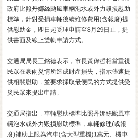
黃
政府比照丹娜絲颱風車輛泡水或外力毀損慰助
偉
標準，針對受損車輛後續維修費用(含報廢)提
哲
供慰助金，即日起受理申請至8月29日止，提
螢
供書面及線上雙軌申請方式。
光
花
泉
交通局局長王銘德表示，市長黃偉哲相當重視
桐
民眾在豪雨災情所造成財產損失，指示儘速提
花
供相關慰助，並要求採取最便民的方式提供受
祭
災民眾來提出申請。
網
站
導
交通局指出，車輛慰助標準比照丹娜絲颱風車
覽
輛泡水或外力毀損慰助標準，車輛修理(或報
訂
廢)補助上限為汽車(含大型重機)1萬元、機車
閱