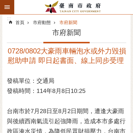
:::
搜
:::
跳到主要內容區塊
尋
:::
進
首頁
市府動態
市府新聞
階
市府新聞
搜
尋
0728/0802大豪雨車輛泡水或外力毀損
精彩府城
慰助申請 即日起書面、線上同步受理
市府動態
發稿單位：交通局
市府團隊
發稿時間：114年8月8日10:25
主題服務
市政資訊
台南市於7月28日至8月2日期間，遭逢大豪雨
與後續西南氣流引起強降雨，造成本市多處行
市民互動
政區淹水災情，為降低民眾財損壓力，台南市