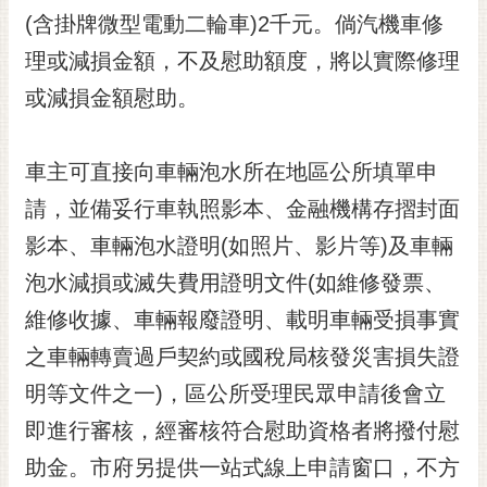
RSS
(含掛牌微型電動二輪車)2千元。倘汽機車修
理或減損金額，不及慰助額度，將以實際修理
訂
閱
或減損金額慰助。
電
子
報
車主可直接向車輛泡水所在地區公所填單申
市
請，並備妥行車執照影本、金融機構存摺封面
民
影本、車輛泡水證明(如照片、影片等)及車輛
信
泡水減損或滅失費用證明文件(如維修發票、
箱
維修收據、車輛報廢證明、載明車輛受損事實
English
之車輛轉賣過戶契約或國稅局核發災害損失證
日
本
明等文件之一)，區公所受理民眾申請後會立
語
即進行審核，經審核符合慰助資格者將撥付慰
助金。市府另提供一站式線上申請窗口，不方
隱