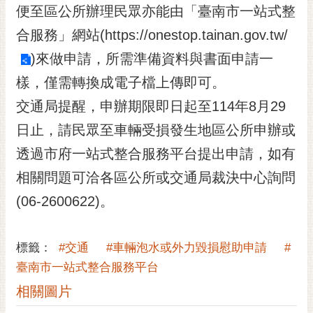
私
便至區公所辦理民眾亦能由「臺南市一站式整
權
合服務」網站(
https://onestop.tainan.gov.tw/
及
安
)來做申請，所需準備資料與書面申請一
全
樣，僅需轉換成電子檔上傳即可。
政
策
交通局提醒，申辦期限即日起至114年8月29
網
日止，請民眾至車輛受損發生地區公所申辦或
站
透過市府一站式整合服務平台提出申請，如有
資
料
相關問題可洽各區公所或交通局裁決中心詢問
開
(06-2600622)。
放
宣
告
標籤：
#交通
#車輛泡水或外力毀損慰助申請
#
臺南市一站式整合服務平台
市
府
相關圖片
交