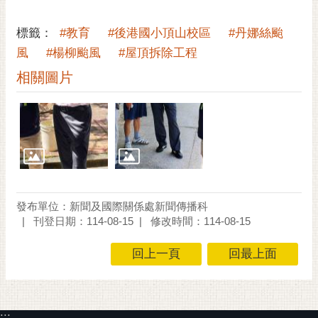
私
權
標籤：
#教育
#後港國小頂山校區
#丹娜絲颱
及
安
風
#楊柳颱風
#屋頂拆除工程
全
相關圖片
政
策
網
站
資
料
開
發布單位：新聞及國際關係處新聞傳播科
放
刊登日期：114-08-15
修改時間：114-08-15
宣
告
回上一頁
回最上面
市
府
交
:::