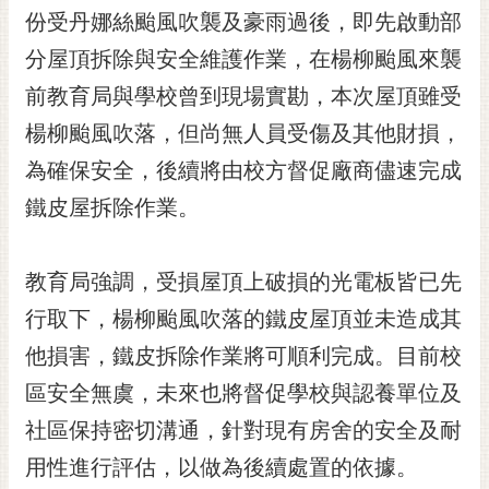
份受丹娜絲颱風吹襲及豪雨過後，即先啟動部
RSS
分屋頂拆除與安全維護作業，在楊柳颱風來襲
訂
閱
前教育局與學校曾到現場實勘，本次屋頂雖受
電
楊柳颱風吹落，但尚無人員受傷及其他財損，
子
報
為確保安全，後續將由校方督促廠商儘速完成
鐵皮屋拆除作業。
市
民
信
教育局強調，受損屋頂上破損的光電板皆已先
箱
行取下，楊柳颱風吹落的鐵皮屋頂並未造成其
English
他損害，鐵皮拆除作業將可順利完成。目前校
日
區安全無虞，未來也將督促學校與認養單位及
本
語
社區保持密切溝通，針對現有房舍的安全及耐
用性進行評估，以做為後續處置的依據。
隱