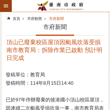
:::
搜
:::
跳到主要內容區塊
尋
:::
進
首頁
市府動態
市府新聞
階
市府新聞
搜
尋
頂山已廢棄校區屋頂因颱風吹落受損
精彩府城
南市教育局：拆除作業已啟動 預計明
市府動態
日完成
市府團隊
發稿單位：教育局
主題服務
發稿時間：114年8月15日14:40
市政資訊
已於97年停辦廢棄的後港國小頂山校區屋頂，
市民互動
因連續二次颱風受損吹落一事，南市教育局表