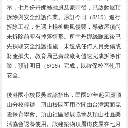
示，七月份丹娜絲颱風及豪雨後，已啟動屋頂
黃
偉
拆除與安全維護作業。原訂今日（8/15）進行
哲
拆除工程，但遇上楊柳颱風侵襲，導致屋頂尚
螢
未拆除前即有掉落情形。所幸丹娜絲颱風後已
光
花
先採取安全維護措施，未造成任何人員受傷或
泉
財產損失。教育局已責成廠商儘速完成拆除作
桐
業，預計明日（8/16）完成，以確保校區使用
花
安全。
祭
網
後港國小校長吳政諺指出，民國97年起因應頂
站
導
山分校停辦，頂山校區可用空間由台灣黑面琵
覽
鷺保育學會、頂山社區發展協會及頂山社區樂
訂
活協會認養使用。該建築物頂層鐵皮屋在七月
閱