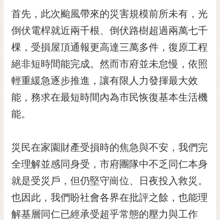
黃
首先，此次颱風帶來的災害規模前所未有，光
偉
倒伏電桿就近兩千根、倒伏路樹超過兩萬七千
哲
棵，受損屋頂通報更高達三萬多件，復原工程
螢
絕非短時間能完成。然而市府並未怠慢，依照
光
花
輕重緩急逐步推進，讓有限人力發揮最大效
泉
能，務求在最短時間內為市民恢復基本生活機
桐
能。
花
祭
災民在家園財產受損時的焦急與不安，我們完
網
全理解並感同身受，市府團隊中不乏同仁本身
站
導
就是受災戶，但仍堅守崗位、日夜投入救災。
覽
也因此，我們盼社會各界在批評之餘，也能理
訂
解基層同仁已經承受超乎常態的壓力與工作
閱