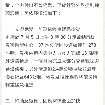
RSS
量，全力付出不曾停歇。至於針對外界提到幾
項誤解，另依序澄清如下：
訂
閱
電
一、立即應變，前期依輕重緩急搶災
子
報
本府於 7 月 5 日上午 8 時 30 分即啟動市級
市
災害應變中心，37 區公所同步連續運作 278
民
小時。災後兩週內集中人力物力完成 16 條聯
信
外道路搶通，一個月內完成大部分交通號誌與
箱
路燈修復，另外清運逾2.4萬公噸垃圾並處理
English
廢石綿瓦643公噸。救災及復原過程均依災情
日
本
輕重緩急推進。
語
二、補助及復原，因應需求全面加快
隱