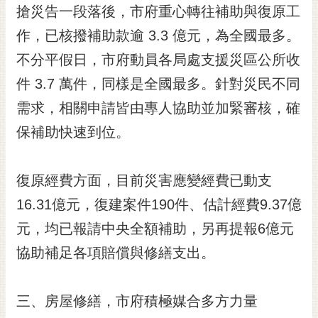
私
搶災告一段落後，市府重心轉往補助與復原工
權
作，已核撥補助款逾 3.3 億元，為全國最多。
及
安
不分平假日，市府動員各局處支援災區公所收
全
件 3.7 萬件，同樣是全國最多。針對災民不同
政
策
需求，相關申請皆由專人協助並加緊審核，確
網
保補助快速到位。
站
資
料
復原經費方面，目前災害應變經費已動支
開
16.31億元，復建案件190件、估計經費9.37億
放
宣
元，均已報請中央全額補助，另再提報6億元
告
協助補足各項賠償與修繕支出。
市
府
三、房屋修繕，市府積極媒合多方力量
交