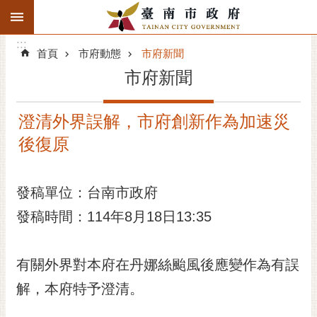
:::
搜
:::
跳到主要內容區塊
尋
:::
進
首頁
市府動態
市府新聞
階
市府新聞
搜
尋
澄清外界誤解，市府創新作為加速災
精彩府城
後復原
市府動態
發稿單位：台南市政府
市府團隊
發稿時間：114年8月18日13:35
主題服務
市政資訊
有關外界對本府在丹娜絲颱風後應變作為有誤
解，本府特予澄清。
市民互動