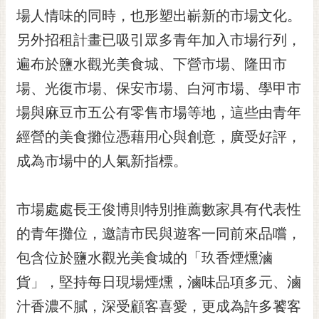
RSS
場人情味的同時，也形塑出嶄新的市場文化。
另外招租計畫已吸引眾多青年加入市場行列，
訂
閱
遍布於鹽水觀光美食城、下營市場、隆田市
電
場、光復市場、保安市場、白河市場、學甲市
子
報
場與麻豆市五公有零售市場等地，這些由青年
市
經營的美食攤位憑藉用心與創意，廣受好評，
民
成為市場中的人氣新指標。
信
箱
市場處處長王俊博則特別推薦數家具有代表性
English
的青年攤位，邀請市民與遊客一同前來品嚐，
日
本
包含位於鹽水觀光美食城的「玖香煙燻滷
語
貨」，堅持每日現場煙燻，滷味品項多元、滷
汁香濃不膩，深受顧客喜愛，更成為許多饕客
隱