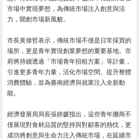
黃
市場中實現夢想，為傳統市場注入創意與活
偉
力，開創市場新風貌。
哲
螢
市長黃偉哲表示，傳統市場不僅是日常採買的
光
花
場所，更是青年實現創業夢想的重要基地。市
泉
府將持續透過「市場青年招租方案」等計畫，
桐
引進更多青年力量，活化市場空間、提升整體
花
消費體驗，並為臺南經濟與就業注入全新動
祭
能。
網
站
導
經濟發展局局長張婷媛指出，這些青年攤商不
覽
僅展現對食材品質的堅持與對顧客的熱忱，更
訂
成功將創意與生命力注入傳統市場，在延續市
閱