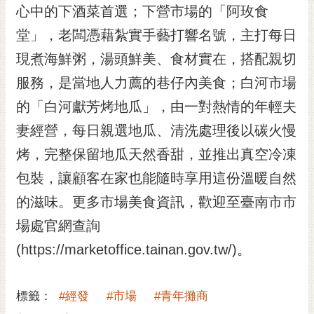
私
心中的下酒菜首選；下營市場的「阿玫食
權
堂」，老闆憑藉紮實手藝打響名號，主打每日
及
安
現煮海鮮粥，湯頭鮮美、食材實在，搭配親切
全
服務，是當地人力薦的巷仔內美食；白河市場
政
策
的「白河獻芳烤地瓜」，由一對熱情的年輕夫
網
妻經營，每日親選地瓜、清洗處理後以碳火慢
站
烤，完整保留地瓜天然香甜，並推出真空冷凍
資
料
包裝，讓顧客在家也能隨時享用這份溫暖自然
開
的滋味。更多市場美食資訊，歡迎至臺南市市
放
宣
場處官網查詢
告
(https://marketoffice.tainan.gov.tw/)。
市
府
標籤：
#經發
#市場
#青年攤商
交