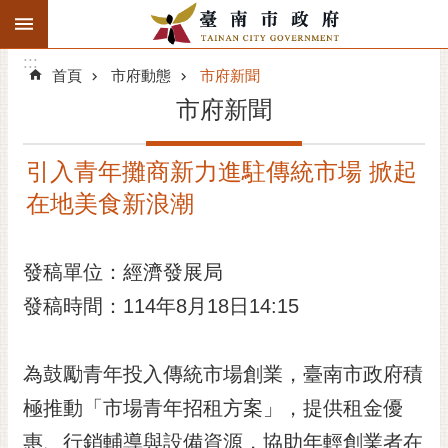
:::
搜
:::
跳到主要內容區塊
尋
:::
進
首頁
市府動態
市府新聞
階
市府新聞
搜
尋
引入青年攤商新力進駐傳統市場 掀起
精彩府城
在地美食新浪潮
市府動態
發稿單位：經濟發展局
市府團隊
發稿時間：114年8月18日14:15
主題服務
市政資訊
為鼓勵青年投入傳統市場創業，臺南市政府積
極推動「市場青年招租方案」，提供租金優
市民互動
惠、行銷輔導與設備資源，協助年輕創業者在