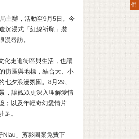
們
化局主辦，活動至9月5日。今
打造沉浸式「紅線祈願」裝
浪漫尋訪。
文化走進街區與生活，也讓
力的街區與地標，結合大、小
的七夕浪漫氛圍。8月29、
背景，讓觀眾更深入理解愛情
憶；以及年輕奇幻愛情片
駐足。
Niau」剪影圖案免費下