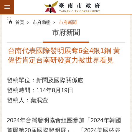
:::
搜
:::
跳到主要內容區塊
尋
:::
進
首頁
市府動態
市府新聞
階
市府新聞
搜
尋
台南代表國際發明展奪6金4銀1銅 黃
精彩府城
偉哲肯定台南研發實力被世界看見
市府動態
發稿單位：新聞及國際關係處
市府團隊
發稿時間：114年8月19日
主題服務
發稿人：葉泯萱
市政資訊
2024年台灣發明協會組團參加「2024年韓國
市民互動
首爾第20屆國際發明展」、「2024美國矽谷