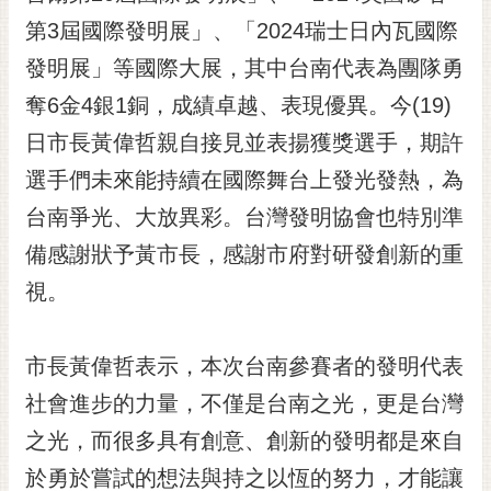
黃
第3屆國際發明展」、「2024瑞士日內瓦國際
偉
發明展」等國際大展，其中台南代表為團隊勇
哲
奪6金4銀1銅，成績卓越、表現優異。今(19)
螢
日市長黃偉哲親自接見並表揚獲獎選手，期許
光
花
選手們未來能持續在國際舞台上發光發熱，為
泉
台南爭光、大放異彩。台灣發明協會也特別準
桐
備感謝狀予黃市長，感謝市府對研發創新的重
花
視。
祭
網
市長黃偉哲表示，本次台南參賽者的發明代表
站
導
社會進步的力量，不僅是台南之光，更是台灣
覽
之光，而很多具有創意、創新的發明都是來自
訂
於勇於嘗試的想法與持之以恆的努力，才能讓
閱