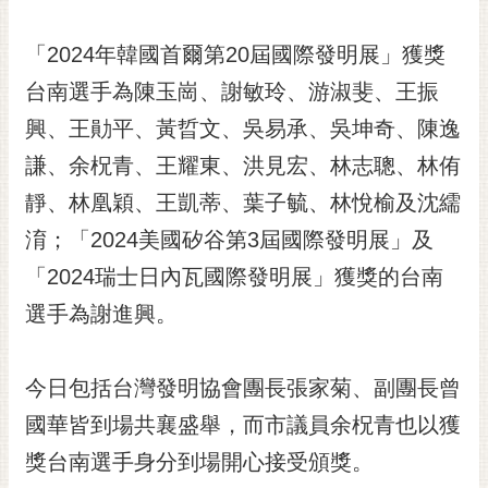
私
權
「2024年韓國首爾第20屆國際發明展」獲獎
及
安
台南選手為陳玉崗、謝敏玲、游淑斐、王振
全
興、王勛平、黃晢文、吳易承、吳坤奇、陳逸
政
策
謙、余柷青、王耀東、洪見宏、林志聰、林侑
網
靜、林凰穎、王凱蒂、葉子毓、林悅榆及沈繻
站
淯；「2024美國矽谷第3屆國際發明展」及
資
料
「2024瑞士日內瓦國際發明展」獲獎的台南
開
選手為謝進興。
放
宣
告
今日包括台灣發明協會團長張家菊、副團長曾
市
國華皆到場共襄盛舉，而市議員余柷青也以獲
府
獎台南選手身分到場開心接受頒獎。
交