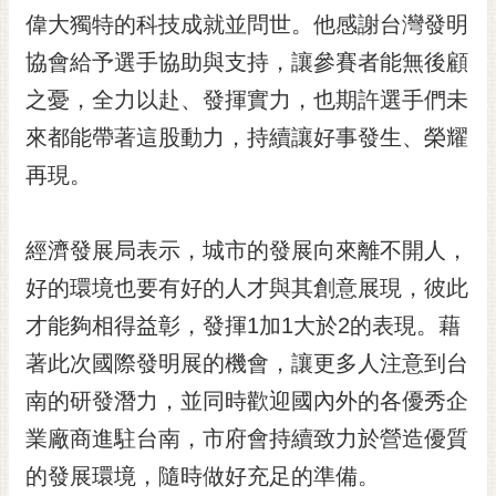
RSS
偉大獨特的科技成就並問世。他感謝台灣發明
協會給予選手協助與支持，讓參賽者能無後顧
訂
閱
之憂，全力以赴、發揮實力，也期許選手們未
電
來都能帶著這股動力，持續讓好事發生、榮耀
子
報
再現。
市
民
經濟發展局表示，城市的發展向來離不開人，
信
好的環境也要有好的人才與其創意展現，彼此
箱
才能夠相得益彰，發揮1加1大於2的表現。藉
English
著此次國際發明展的機會，讓更多人注意到台
日
本
南的研發潛力，並同時歡迎國內外的各優秀企
語
業廠商進駐台南，市府會持續致力於營造優質
的發展環境，隨時做好充足的準備。
隱