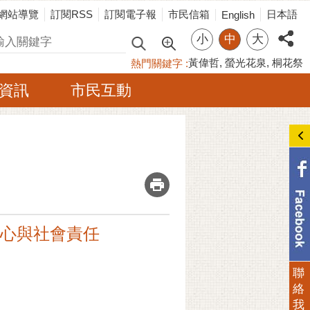
網站導覽
訂閱RSS
訂閱電子報
市民信箱
日本語
English
小
中
大
尋
黃偉哲
螢光花泉
桐花祭
熱門關鍵字
資訊
市民互動
_
愛心與社會責任
聯
絡
我