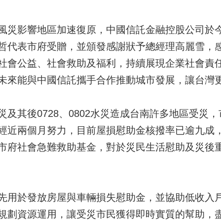
災影響地區加速復原，中國信託金融控股公司於今(4
哲代表市府受贈，並頒發感謝狀予總經理高麗雪，
社會公益、社會救助及福利，持續展現企業社會責
未來能與中國信託攜手合作推動城市發展，讓台灣
及其後0728、0802水災造成台南許多地區受災
經近兩個月努力，目前屋損慰助金核撥率已逾九成，
市府社會急難救助基金，對於災民生活慰助及災後
先用於發放房屋與車輛損失慰助金，並協助低收入
規劃資源運用，讓受災市民獲得即時實質的幫助，