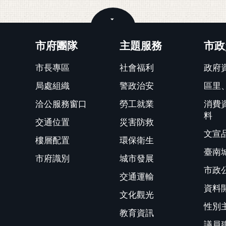
關閉
市府團隊
主題服務
市政
市長專區
社會福利
政府
局處組織
警政治安
區里
洽公服務窗口
勞工就業
消費
料
交通位置
災害防救
文宣
樓層配置
環保衛生
臺南
市府識別
城市發展
市政
交通運輸
資料
文化觀光
性別
教育資訊
議員