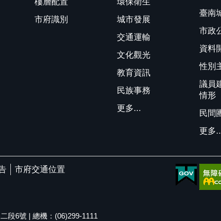
樓層配置
環保衛生
臺南
市府識別
城市發展
市政
交通運輸
資料
文化觀光
性別
教育資訊
議員
民族事務
情形
更多...
民間
更多..
告
市府交通位置
號 | 總機：(06)299-1111