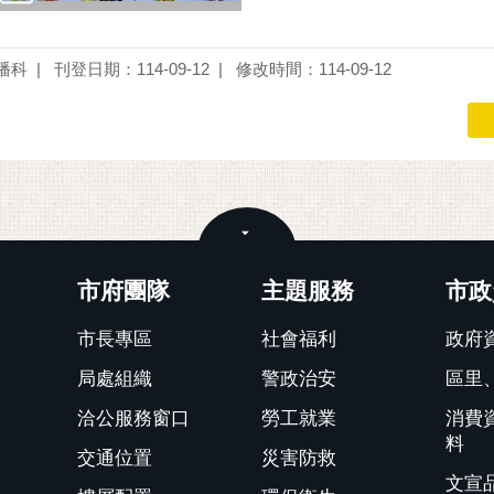
播科
刊登日期：114-09-12
修改時間：114-09-12
關閉
市府團隊
主題服務
市政
市長專區
社會福利
政府
局處組織
警政治安
區里
洽公服務窗口
勞工就業
消費
料
交通位置
災害防救
文宣