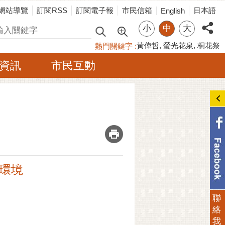
網站導覽
訂閱RSS
訂閱電子報
市民信箱
日本語
English
小
中
大
尋
黃偉哲
螢光花泉
桐花祭
熱門關鍵字
資訊
市民互動
_
環境
聯
絡
我