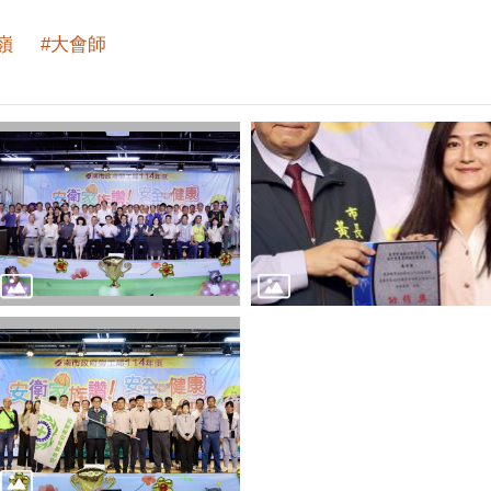
嶺
#大會師