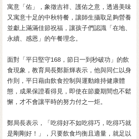
RSS
寓意「佑」，象徵吉祥、護佑之意，透過美味
又寓意十足的中秋特餐，讓師生攝取足夠營養
訂
閱
並獻上滿滿佳節祝福，讓孩子們認識「在地、
電
永續、感恩」的午餐理念。
子
報
市
面對「平日堅守168，節日一到秒破功」的飲
民
食現象，教育局長鄭新輝表示，他與同仁以身
信
作則，平日藉由飲食控制與運動維持健康體
箱
態，成果保證看得見，即使在節慶期間也不鬆
English
懈，才不會讓平時的努力付之一炬。
日
本
語
鄭局長表示，「吃得好不如吃得巧，吃得巧就
是剛剛好！」，只要飲食均衡且適量，就足以
隱