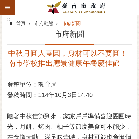
:::
搜
:::
跳到主要內容區塊
尋
:::
進
首頁
市府動態
市府新聞
階
市府新聞
搜
尋
中秋月圓人團圓，身材可以不要圓！
精彩府城
南市學校推出應景健康午餐慶佳節
市府動態
發稿單位：教育局
市府團隊
發稿時間：114年10月3日14:40
主題服務
市政資訊
隨著中秋佳節到來，家家戶戶準備喜迎團圓時
光，月餅、烤肉、柚子等節慶美食可不能少，
市民互動
在食指大動、滿足味蕾時，身材可能也會悄悄