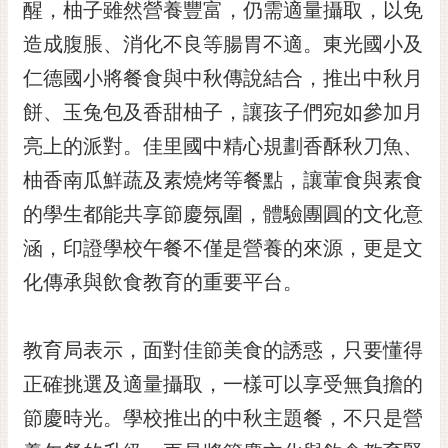
通
醒，柚子雖然營養豐富，仍需適量攝取，以免
位
造成腹脹、消化不良等腸胃不適。東光國小及
置
仁德國小將餐食與中秋傳說結合，推出中秋月
餅、玉兔包及香甜柚子，讓孩子們宛如參加月
亮上的派對。佳里國中精心規劃香酥秋刀魚、
柚香南瓜鮮蔬及素燒烤等餐點，讓葷食與素食
的學生都能共享節慶氛圍，體驗團圓的文化意
涵，印證學校午餐不僅是營養的來源，更是文
化傳承與飲食教育的重要平台。
教育局表示，面對佳節美食的誘惑，只要懂得
正確挑選及適量攝取，一樣可以享受無負擔的
節慶時光。學校推出的中秋主題餐，不只是營