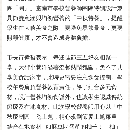
黃
團「圓」。臺南市學校營養師團隊特別設計兼
偉
具節慶意涵與均衡營養的「中秋特餐」，提醒
哲
學生在大啖美食之際，要避免暴飲暴食，更要
螢
照顧健康，才不會造成身體負擔。
光
花
泉
市長黃偉哲表示，每逢佳節三五好友相聚一
桐
堂，大街小巷洋溢著溫馨熱鬧氛圍，免不了共
花
享美食話家常，此時更需要注意飲食控制。學
祭
校午餐肩負營養教育責任，除了結合多元食
網
材，設計營養均衡食譜外，也讓學生認識傳統
站
導
節慶及在地食材。此次學校營養師用心以「中
覽
秋慶團圓」為主題，精心規劃節慶主題菜單，
訂
結合在地食材─如麻豆區盛產的柚子：「柚」
閱