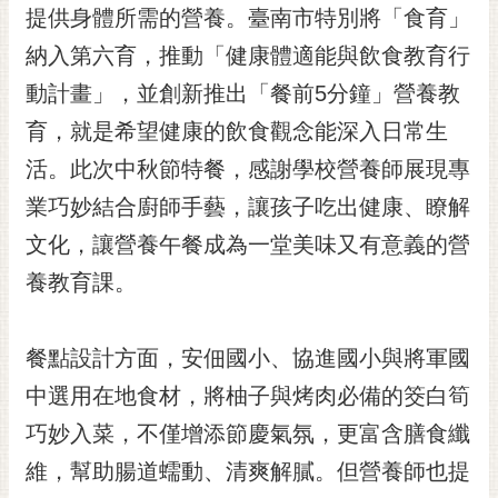
私
提供身體所需的營養。臺南市特別將「食育」
權
納入第六育，推動「健康體適能與飲食教育行
及
安
動計畫」，並創新推出「餐前5分鐘」營養教
全
育，就是希望健康的飲食觀念能深入日常生
政
策
活。此次中秋節特餐，感謝學校營養師展現專
網
業巧妙結合廚師手藝，讓孩子吃出健康、瞭解
站
文化，讓營養午餐成為一堂美味又有意義的營
資
料
養教育課。
開
放
宣
餐點設計方面，安佃國小、協進國小與將軍國
告
中選用在地食材，將柚子與烤肉必備的筊白筍
市
巧妙入菜，不僅增添節慶氣氛，更富含膳食纖
府
維，幫助腸道蠕動、清爽解膩。但營養師也提
交