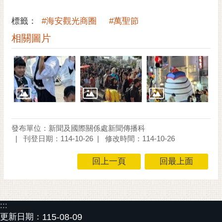
通
位
標籤：
#海安觀光商圈
#萬聖節
置
相關圖片
發布單位：新聞及國際關係處新聞傳播科
刊登日期：114-10-26
修改時間：114-10-26
回上一頁
回最上面
:::
更新日期：
115-08-09