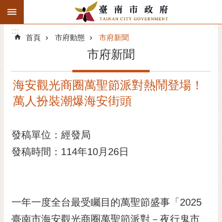
:::
搜
:::
跳到主要內容區塊
尋
:::
進
首頁
市府動態
市府新聞
階
市府新聞
搜
尋
海安觀光商圈萬聖節派對熱鬧登場！
精彩府城
萬人扮裝潮爆海安街頭
市府動態
發稿單位：經發局
市府團隊
發稿時間：114年10月26日
主題服務
市政資訊
一年一度全台最受矚目的萬聖節盛事「2025
市民互動
臺南市海安觀光商圈萬聖節派對－夜行鬼市