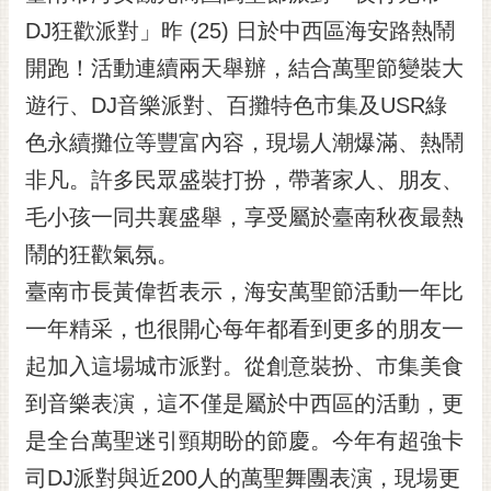
黃
DJ狂歡派對」昨 (25) 日於中西區海安路熱鬧
偉
開跑！活動連續兩天舉辦，結合萬聖節變裝大
哲
遊行、DJ音樂派對、百攤特色市集及USR綠
螢
色永續攤位等豐富內容，現場人潮爆滿、熱鬧
光
花
非凡。許多民眾盛裝打扮，帶著家人、朋友、
泉
毛小孩一同共襄盛舉，享受屬於臺南秋夜最熱
桐
鬧的狂歡氣氛。
花
臺南市長黃偉哲表示，海安萬聖節活動一年比
祭
一年精采，也很開心每年都看到更多的朋友一
網
起加入這場城市派對。從創意裝扮、市集美食
站
導
到音樂表演，這不僅是屬於中西區的活動，更
覽
是全台萬聖迷引頸期盼的節慶。今年有超強卡
訂
司DJ派對與近200人的萬聖舞團表演，現場更
閱