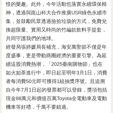
私
怪的樂趣。此外，今年活動也落實永續環保精
權
神，透過與崑山科大合作推廣USR綠色永續市
及
安
集，並鼓勵民眾透過撿拾垃圾的方式，免費兌
全
換超限量、實用又時尚的竹編款飲料手提套，
政
策
共同守護我們的地球。
網
經發局張婷媛局長補充，海安萬聖節不僅是年
站
度盛事，更是帶動商圈經濟的重要引擎。為延
資
料
續這股消費熱潮，「2025臺南購物節」也在
開
如火如荼進行中，即日起至明年3月1日，消費
放
宣
者每消費50元即可獲得1組抽獎序號。且追溯
告
自今年7月1日起的發票都可以登錄，獎項包括
市
現金88萬元和價值百萬Toyota全電動車及電動
府
機車等好禮，千萬不要錯過。
交