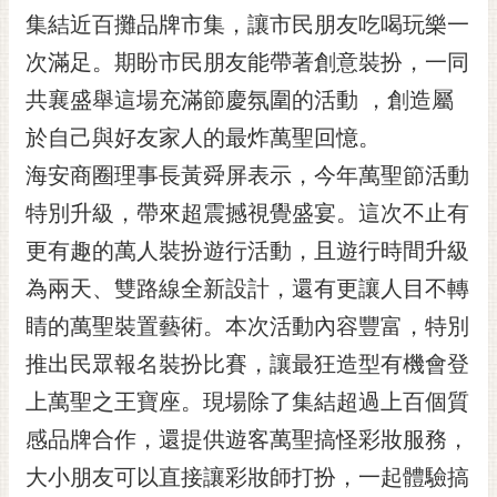
RSS
集結近百攤品牌市集，讓市民朋友吃喝玩樂一
次滿足。期盼市民朋友能帶著創意裝扮，一同
訂
閱
共襄盛舉這場充滿節慶氛圍的活動 ，創造屬
電
於自己與好友家人的最炸萬聖回憶。
子
報
海安商圈理事長黃舜屏表示，今年萬聖節活動
市
特別升級，帶來超震撼視覺盛宴。這次不止有
民
更有趣的萬人裝扮遊行活動，且遊行時間升級
信
為兩天、雙路線全新設計，還有更讓人目不轉
箱
睛的萬聖裝置藝術。本次活動內容豐富，特別
English
推出民眾報名裝扮比賽，讓最狂造型有機會登
日
本
上萬聖之王寶座。現場除了集結超過上百個質
語
感品牌合作，還提供遊客萬聖搞怪彩妝服務，
大小朋友可以直接讓彩妝師打扮，一起體驗搞
隱