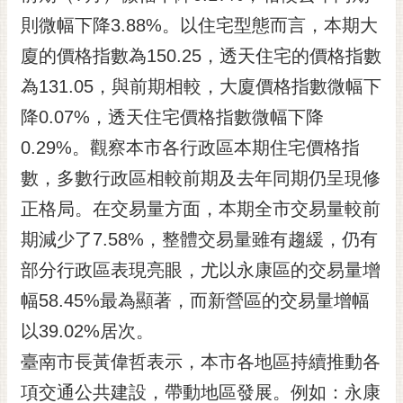
黃
則微幅下降3.88%。以住宅型態而言，本期大
偉
廈的價格指數為150.25，透天住宅的價格指數
哲
為131.05，與前期相較，大廈價格指數微幅下
螢
降0.07%，透天住宅價格指數微幅下降
光
花
0.29%。觀察本市各行政區本期住宅價格指
泉
數，多數行政區相較前期及去年同期仍呈現修
桐
正格局。在交易量方面，本期全市交易量較前
花
期減少了7.58%，整體交易量雖有趨緩，仍有
祭
部分行政區表現亮眼，尤以永康區的交易量增
網
幅58.45%最為顯著，而新營區的交易量增幅
站
導
以39.02%居次。
覽
臺南市長黃偉哲表示，本市各地區持續推動各
訂
項交通公共建設，帶動地區發展。例如：永康
閱