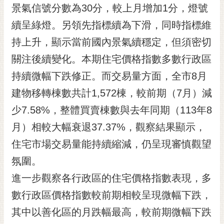
私
景氣信號分數為30分，較上月增加1分，燈號
權
續呈綠燈。另領先指標續為下滑，同時指標維
及
安
持上升，顯示當前國內景氣續穩定，但須密切
全
關注後續變化。本期住宅價格指數多數行政區
政
策
持續微幅下跌修正。而交易量方面，全市8月
網
建物移轉棟數共計1,572棟，較前期（7月）減
站
少7.58%，整體買賣棟數與去年同期（113年8
資
料
月）相較大幅衰退37.37%，觀察結果顯示，
開
住宅市場交易量能持續縮減，仍呈現審慎觀望
放
宣
氛圍。
告
進一步觀察各行政區的住宅價格指數表現，多
市
數行政區價格指數較前期相較呈現微幅下跌，
府
其中以善化區的月跌幅最高，較前期微幅下跌
交