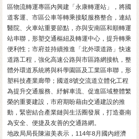
RSS
區物流轉運專區內興建「永康轉運站」，將國
道客運、市區公車等轉乘接駁服務整合，連結
訂
閱
醫院、火車站重要節點，亦與安南區和順轉運
電
站串聯，形塑交通樞紐及轉運中心，提升轉乘
子
報
便利性；市府並持續推進「北外環道路」快速
市
道路工程，強化高速公路與市區路網接軌，整
民
體外環道系統將與科學園區及工業區串聯，形
信
塑科技產業廊帶；國道8號交流道立體化工程
箱
為提升交通服務、紓解車流、促進區域整體繁
English
榮的重要建設，市府期盼藉由交通建設的推
日
本
動，緊密結合產業鏈與生活圈發展，打造臺南
語
為安全、便捷及友善的交通路網。
地政局局長陳淑美表示，114年8月國內經濟
隱