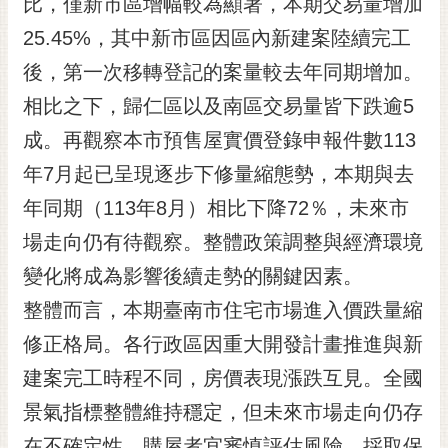
比，僅新市區增幅較為顯著，本期交易量增加
25.45%，其中新市區因區內新建案陸續完工
後，第一次移轉登記的案量較去年同期增加。
相比之下，歸仁區以及南區交易量皆下跌逾5
成。再觀察本市預售屋實價登錄申報件數113
年7月起已呈現逐步下修量縮態勢，本期與去
年同期（113年8月）相比下降72％，未來市
場走向仍有待觀察。整體政策調整與經濟環境
變化將成為影響後續走勢的關鍵因素。
整體而言，本期臺南市住宅市場進入價跌量縮
修正格局。各行政區因重大開發計畫推進與新
建案完工時程不同，房價表現漲跌互見。全國
景氣指標整體維持穩定，但未來市場走向仍存
在不確定性。購屋者宜審慎評估風險，採取保