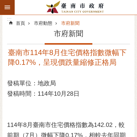
:::
搜
:::
跳到主要內容區塊
尋
:::
進
首頁
市府動態
市府新聞
階
市府新聞
搜
尋
臺南市114年8月住宅價格指數微幅下
精彩府城
降0.17%，呈現價跌量縮修正格局
市府動態
發稿單位：地政局
市府團隊
發稿時間：114年10月28日
主題服務
市政資訊
114年8月臺南市住宅價格指數為142.02，較
市民互動
前期（7月）微幅下降0.17%，相較去年同期