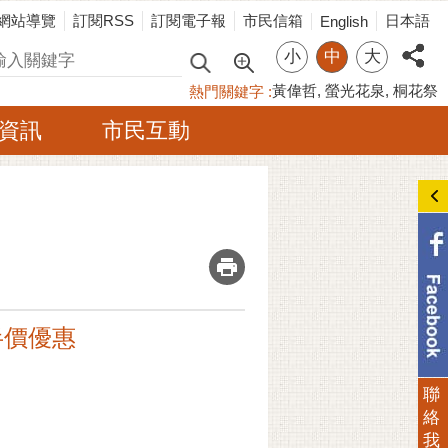
網站導覽
訂閱RSS
訂閱電子報
市民信箱
日本語
English
小
中
大
尋
黃偉哲
螢光花泉
桐花祭
熱門關鍵字
資訊
市民互動
_
半價優惠
聯
絡
我