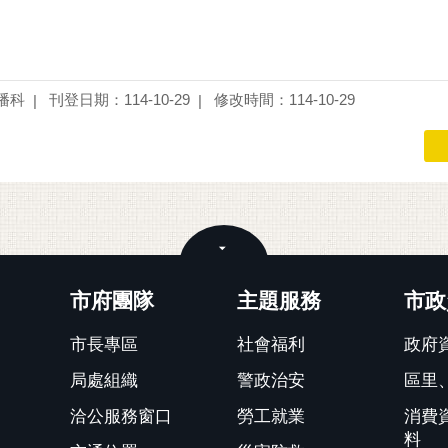
播科
刊登日期：114-10-29
修改時間：114-10-29
關閉
市府團隊
主題服務
市政
市長專區
社會福利
政府
局處組織
警政治安
區里
洽公服務窗口
勞工就業
消費
料