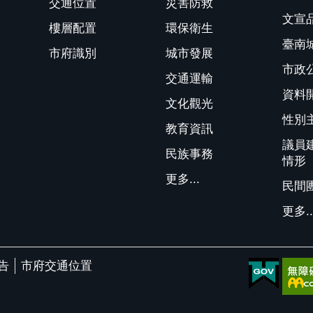
交通位置
災害防救
文宣
樓層配置
環保衛生
臺南
市府識別
城市發展
市政
交通運輸
資料
文化觀光
性別
教育資訊
議員
民族事務
情形
更多...
民間
更多..
告
市府交通位置