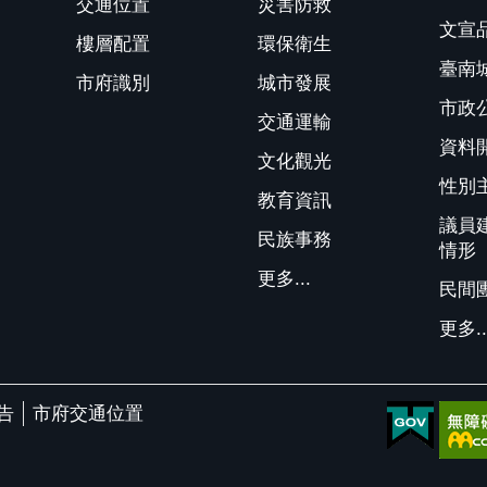
交通位置
災害防救
文宣
樓層配置
環保衛生
臺南
市府識別
城市發展
市政
交通運輸
資料
文化觀光
性別
教育資訊
議員
民族事務
情形
更多...
民間
更多..
告
市府交通位置