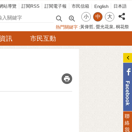
網站導覽
訂閱RSS
訂閱電子報
市民信箱
日本語
English
小
中
大
尋
黃偉哲
螢光花泉
桐花祭
熱門關鍵字
資訊
市民互動
_
聯
絡
我