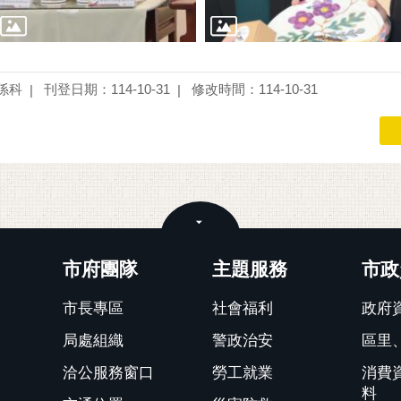
係科
刊登日期：114-10-31
修改時間：114-10-31
關閉
市府團隊
主題服務
市政
市長專區
社會福利
政府
局處組織
警政治安
區里
洽公服務窗口
勞工就業
消費
料