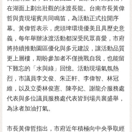
黃
在湖面上劃出壯觀的泳渡長龍。台南市長黃偉
偉
哲與貴現場賓共同鳴笛，為活動正式拉開序
哲
幕。黃偉哲表示，虎頭埤環境優美且具歷史意
螢
義，每年舉辦泳渡活動都深受民眾喜愛，市府
光
花
將持續推動園區優化與多元建設，讓活動品質
泉
更上層樓，期盼參加者不僅挑戰自我，也能留
桐
下難忘的「水與綠」回憶。活動現場氣氛熱
花
烈，市議員李文俊、朱正軒、李偉智、林冠
祭
維，以及立委林俊憲、陳亭妃、謝龍介服務處
網
代表與多位議員服務處代表皆到場共襄盛舉，
站
導
為泳者加油打氣。
覽
訂
市長黃偉哲指出，市府近年積極向中央爭取經
閱