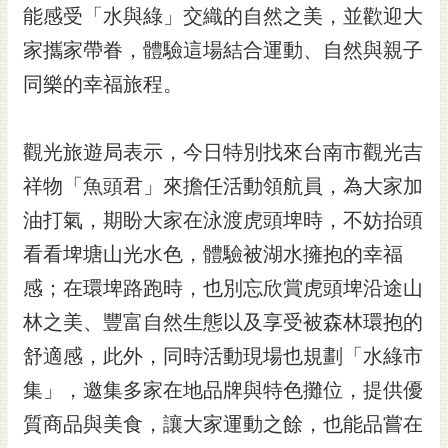
私
能感受「水與綠」交織的自然之美，並歡迎大
權
家攜家帶眷，體驗這場結合運動、自然與親子
及
安
同樂的幸福旅程。
全
政
策
觀光旅遊局表示，今日特別找來台南市觀光吉
網
祥物「魚頭君」來擔任活動領航員，為大家加
站
油打氣，期盼大家在泳渡虎頭埤時，不妨抬頭
資
料
看看埤塘山光水色，體驗被湖水擁抱的幸福
開
感；在環埤路跑時，也別忘欣賞虎頭埤沿途山
放
宣
林之美、豐富自然生態以及享受被森林環抱的
告
舒適感，此外，同時活動現場也規劃「水綠市
市
集」，邀集多家在地品牌與特色攤位，提供優
府
質商品與美食，讓大家運動之餘，也能品嘗在
交