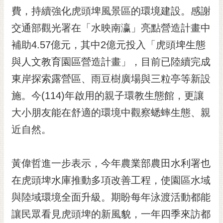
RSS
費，持續強化虎頭埤風景區的環境建設。感謝
交通部觀光署在「水映南瀛」亮點營造計畫中
訂
閱
補助4.57億元，其中2億元投入「虎頭埤生態
電
與人文教育園區營造計畫」，目前已陸續完成
子
報
東岸探索露營區、雨豆樹廣場與三粒亭等新設
市
施。今(114)年啟用的親子環教生態館，更讓
民
大小朋友能在舒適的環境中觀察蟋蟀生態、親
信
近自然。
箱
English
黃偉哲進一步表示，今年農業部農田水利署也
日
本
在虎頭埤水庫推動多項改善工程，使園區水域
語
與陸域環境全面升級。期盼每年泳渡活動都能
讓民眾看見虎頭埤的新風貌，一年四季來訪都
隱