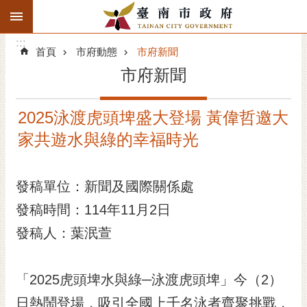
:::
搜
:::
跳到主要內容區塊
尋
:::
進
首頁
市府動態
市府新聞
階
市府新聞
搜
尋
2025泳渡虎頭埤盛大登場 黃偉哲邀大
精彩府城
家共遊水與綠的幸福時光
市府動態
發稿單位：新聞及國際關係處
市府團隊
發稿時間：114年11月2日
主題服務
發稿人：葉泯萱
市政資訊
「2025虎頭埤水與綠─泳渡虎頭埤」今（2）
市民互動
日熱鬧登場，吸引全國上千名泳者齊聚挑戰，