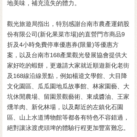
通
地美味，補充流失的體力。
位
置
觀光旅遊局指出，特別感謝台南市農產運銷股
份有限公司(新化果菜市場)的直營門市商品9
折及4小時免費停車優惠券(限量)等優惠方
案，以及台南市168產業觀光發展協會提供大
家好吃的蝦餅，更邀請大家就近順遊新化老街
及168線沿線景點，例如楊逵文學館、大目降
文化園區、瓜瓜園地瓜故事館、林家園藝、大
坑休閒農場、留園景觀藝術、東成醬油、王家
燻羊肉、新化林場，以及鄰近的左鎮化石園
區、山上水道博物館等都各有特色不容錯過，
絕對讓泳渡虎頭埤的體驗行程更加豐富難忘。