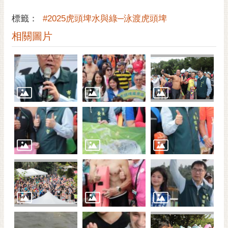
標籤：
#2025虎頭埤水與綠─泳渡虎頭埤
相關圖片