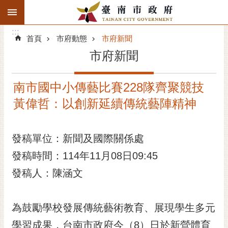
:::
搜
:::
跳到主要內容區塊
尋
:::
進
首頁
市府動態
市府新聞
階
市府新聞
搜
尋
南市國中小傳藝比賽228隊齊聚競技
精彩府城
黃偉哲：以創新延續傳統藝陣精神
市府動態
發稿單位：新聞及國際關係處
市府團隊
發稿時間：114年11月08日09:45
主題服務
發稿人：陳涵文
市政資訊
為鼓勵學校發展傳統藝術教育、展現學生多元
市民互動
學習成果，台南市政府今（8）日於新營體育