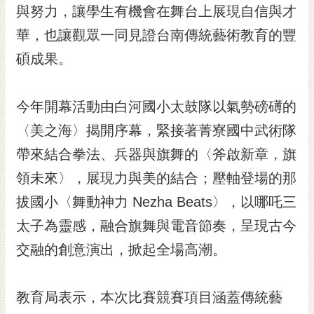
私
與努力，讓學生有機會在舞台上展現自信與才
權
華，也讓觀眾一同見證台南傳統藝術教育的豐
及
安
碩成果。
全
政
策
今年開幕活動由白河國小太鼓隊以氣勢磅礡的
網
〈美之海〉揭開序幕，緊接著菁寮國中武術隊
站
帶來結合拳法、兵器與旗舞的〈斧啟新章，旗
資
料
領未來〉，展現力與美的結合；壓軸登場的那
開
拔國小〈舞動神力 Nezha Beats〉，以哪吒三
放
宣
太子為靈感，融合旗舞與電音節奏，呈現古今
告
交融的創意演出，掀起全場高潮。
市
府
教育局表示，本次比賽競賽項目涵蓋傳統藝
交