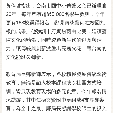
RSS
黃偉哲指出，台南市國中小傳藝比賽已辦理逾
20年，每年都有超過5,000名學生參與，今年
訂
閱
更有168校踴躍報名，顯見傳統藝術在校園扎
電
根的成果。他強調市府期盼藉由比賽，延續藝
子
報
陣文化的精髓，同時透過新生代的創意與活
市
力，讓傳統與創新激盪出亮麗火花，讓台南的
民
文化能歷久彌新。
信
箱
教育局長鄭新輝表示，各校積極發展傳統藝術
English
教育，無論是融入校本課程或以社團方式培
日
本
訓，皆展現教育現場的多元創意。今年報名情
語
況踴躍，其中仁德文賢國中更組成4支團隊參
賽，為全市之最。鄭局長感謝學校師生的投入
隱