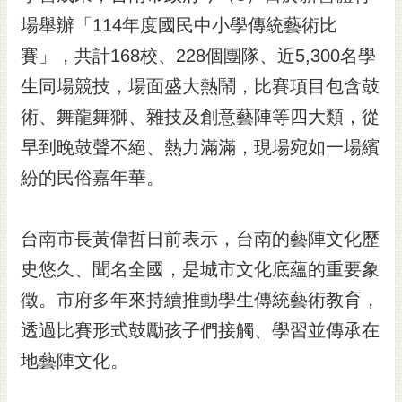
黃
場舉辦「114年度國民中小學傳統藝術比
偉
賽」，共計168校、228個團隊、近5,300名學
哲
生同場競技，場面盛大熱鬧，比賽項目包含鼓
螢
術、舞龍舞獅、雜技及創意藝陣等四大類，從
光
花
早到晚鼓聲不絕、熱力滿滿，現場宛如一場繽
泉
紛的民俗嘉年華。
桐
花
台南市長黃偉哲日前表示，台南的藝陣文化歷
祭
史悠久、聞名全國，是城市文化底蘊的重要象
網
徵。市府多年來持續推動學生傳統藝術教育，
站
導
透過比賽形式鼓勵孩子們接觸、學習並傳承在
覽
地藝陣文化。
訂
閱