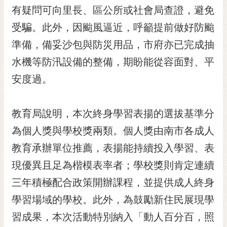
有疑問可向里長、區公所或社會局查證，避免
RSS
受騙。此外，因颱風逼近，呼籲提前做好防颱
訂
閱
準備，備妥沙包與防災用品，市府亦已完成抽
電
水機等防汛設備的整備，期盼能從容面對、平
子
報
安度過。
市
民
教育局說明，本次終身學習表揚的選拔基準分
信
為個人獎與學校獎兩類。個人獎由南市各成人
箱
教育承辦單位推薦，表揚能持續投入學習、表
English
現優異且足為楷模表率者；學校獎則肯定連續
日
三年積極配合政策開辦課程，並提供成人終身
本
語
學習場域的學校。此外，為鼓勵新住民展現學
習成果，本次活動特別納入「動人百分百，照
隱