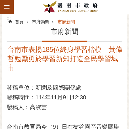
:::
搜
:::
跳到主要內容區塊
尋
:::
進
首頁
市府動態
市府新聞
階
市府新聞
搜
尋
台南市表揚185位終身學習楷模 黃偉
精彩府城
哲勉勵勇於學習新知打造全民學習城
市府動態
市
市府團隊
發稿單位：新聞及國際關係處
主題服務
發稿時間：114年11月9日12:30
發稿人：高淑芸
市政資訊
市民互動
台南市教育局今（9）日在樹谷園區音樂廳舉