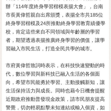
辦「114年度終身學習楷模表揚大會」，台南
黃
偉
市長黃偉哲親自出席頒獎，表揚全市共185位
哲
終身學習楷模及24所推動終身學習教育績優學
螢
校，肯定這些來自不同領域與年齡層的學習
光
花
者，期望透過表揚推廣終身學習的價值，讓學
泉
習融入市民生活，打造全民共學的城市。
桐
花
市府黃偉哲致詞時表示，在科技快速變動的時
祭
代，數位學習與新科技已融入生活的各個面
網
向，希望市民能勇於學習、主動接觸新知，讓
站
導
生活保持活力與成長。同時也藉今日機會提醒
覽
近期政府推動普發現金政策，請市民朋友提高
訂
警覺，切勿輕易點擊未知連結或輸入個資，如
閱