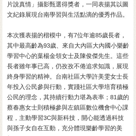
私
片說真情」攝影甄選得獎者，一同表揚其以圖
權
文紀錄展現台南學習與生活點滴的優秀作品。
及
安
全
本次獲表揚的楷模中，有7位年逾85歲長者，
政
策
其中最高齡為93歲、來自大內區大內國小樂齡
網
學習中心的葉楊金領女士及陳俊傑先生。這些
站
長者雖年事已高，仍孜孜不倦追求知識，展現
資
終身學習的精神。台南社區大學許美雯女士長
料
開
年投入公民參與行動，實踐社區大學培育積極
放
公民的理念，其持續行動力堪為表率；81歲的
宣
告
蔡春惠女士則積極參與左鎮區數位機會中心課
市
程，主動學習3C與新科技，開心能透過科技
府
與孫子女自在互動，充分體現樂齡學習的美
交