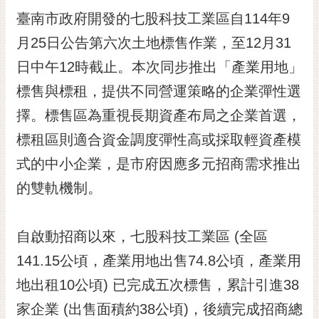
臺南市政府開發的七股科技工業區自114年9
黃
偉
月25日公告第六次土地標售作業，至12月31
哲
日中午12時截止。本次同步推出「產業用地」
螢
標售與標租，提供不同營運策略的企業彈性選
光
花
擇。標售區為重視長期資產布局之企業首選，
泉
標租區則適合資金調度彈性高或採取輕資產模
桐
式的中小企業，是市府因應多元招商需求推出
花
的雙軌機制。
祭
網
自啟動招商以來，七股科技工業區 (全區
站
導
141.15公頃，產業用地出售74.8公頃，產業用
覽
地出租10公頃) 已完成五次標售，累計引進38
訂
家企業 (出售面積約38公頃)，後續完成招商總
閱