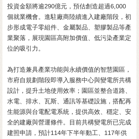
投資金額將逾290億元，預估創造超過6,000
RSS
個就業機會。進駐廠商陸續進入建廠階段，初
訂
閱
步形成電子零組件、金屬製品、塑膠製品等產
電
業聚落，展現園區高附加價值、低污染產業定
子
報
位的吸引力。
市
民
為打造兼具產業功能與永續價值的智慧園區，
信
市府自規劃階段即導入服務中心與變電所共構
箱
設計，提升土地使用效率；園區並整合道路、
English
水電、排水、瓦斯、通訊等基礎設施，搭配再
日
生能源與台電配電系統，提供高效、穩定、安
本
語
全的建廠與營運條件。目前共構變電所已完成
建照申請，預計114年下半年動工、117年供
隱