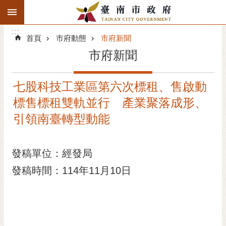
:::
搜
:::
跳到主要內容區塊
尋
:::
進
首頁
市府動態
市府新聞
階
市府新聞
搜
尋
七股科技工業區第六次標租、售啟動
精彩府城
標售標租雙軌並行 產業聚落成形、
市府動態
引領南臺轉型動能
市府團隊
發稿單位：經發局
主題服務
發稿時間：114年11月10日
市政資訊
市民互動