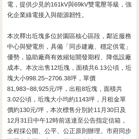
私
電，提供少見的161kV與69kV雙電壓等級，強
權
化企業綠電接入與能源韌性。
及
安
全
本次釋出坵塊多位於園區核心區段，鄰近服務
政
策
中心與變電所，具備「同步建廠、穩定供電」
網
優勢，協助廠商有效縮短開發期程、降低設廠
站
成本。本次出售12坵塊，面積共6.13公頃，坵
資
塊大小998.25~2706.38坪，單價
料
開
81,983~88,925元/坪，出租8坵塊，面積共
放
3.02公頃，坵塊大小均約1143坪，月租金單
宣
告
價約130元/坪，本次標售分別於11月30日及
市
12月31日中午12時前送達至公告指定信箱，
府
全程採公開、公平、公正原則辦理。市府同步
交