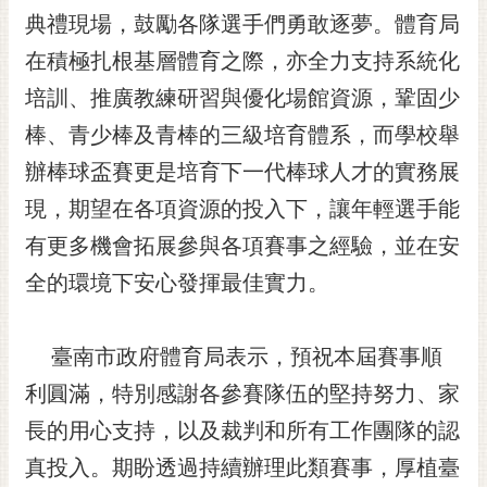
RSS
典禮現場，鼓勵各隊選手們勇敢逐夢。體育局
在積極扎根基層體育之際，亦全力支持系統化
訂
閱
培訓、推廣教練研習與優化場館資源，鞏固少
電
棒、青少棒及青棒的三級培育體系，而學校舉
子
報
辦棒球盃賽更是培育下一代棒球人才的實務展
市
現，期望在各項資源的投入下，讓年輕選手能
民
有更多機會拓展參與各項賽事之經驗，並在安
信
全的環境下安心發揮最佳實力。
箱
English
臺南市政府體育局表示，預祝本屆賽事順
日
本
利圓滿，特別感謝各參賽隊伍的堅持努力、家
語
長的用心支持，以及裁判和所有工作團隊的認
真投入。期盼透過持續辦理此類賽事，厚植臺
隱