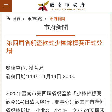
:::
搜
:::
跳到主要內容區塊
尋
:::
進
首頁
市府動態
市府新聞
階
市府新聞
搜
尋
第四屆省躬盃軟式少棒錦標賽正式登
精彩府城
場
市府動態
發稿單位: 體育局
市府團隊
發稿日期:114年11月14日 20:00
主題服務
市政資訊
2025年臺南市第四屆省躬盃軟式少棒錦標賽
於今(14)日盛大舉行，賽事分別於臺南市灣裡
市民互動
省躬棒球場、小北C、小北E、文小52(安慶國