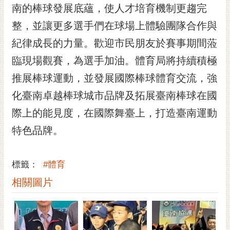
私
南的棒球發展底蘊，使人才培育機制更趨完
權
整，並讓更多選手們在球場上體驗團隊合作與
及
安
紀律成長的力量。歡迎市民朋友於賽事期間蒞
全
臨現場觀賽，為選手加油。體育局將持續積極
政
策
推展棒球運動，並發展國際棒球體育交流，強
網
化臺南卓越棒球城市品牌及拓展臺南棒球在國
站
際上的能見度，在國際舞臺上，打造臺南運動
資
料
特色品牌。
開
放
宣
標籤：
#體育
告
相關圖片
市
府
交