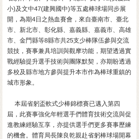
黃
小)及文中47(建興國中)等五處棒球場同步展
偉
開，為期4日之熱血賽會，來自臺南市、臺北
哲
市、新北市、彰化縣、嘉義縣、嘉義市、高雄
螢
市、金門縣等8縣市共25支少棒隊伍參與交流
光
花
競技，賽事兼具培訓與觀摩功能，期望透過實
泉
戰經驗提升選手技術與團隊默契，亦期盼透過
桐
多校及縣市地方參與提升本市作為棒球重鎮的
花
城市形象。
祭
網
本屆省躬盃軟式少棒錦標賽已邁入第四
站
導
屆，此賽事強化年輕選手們體育技術交流與促
覽
進教練經驗互享，亦提供選手們更多賽事歷練
訂
的機會。體育局長陳良乾親赴省躬棒球場開幕
閱