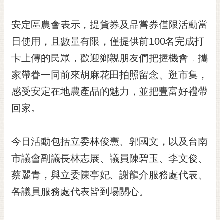
私
權
安定區農會表示，提貨券及品嘗券僅限活動當
及
安
日使用，且數量有限，僅提供前100名完成打
全
卡上傳的民眾，歡迎鄉親朋友們把握機會，攜
政
策
家帶眷一同前來胡麻花田拍照留念、逛市集，
網
感受安定在地農產品的魅力，並把豐富好禮帶
站
回家。
資
料
開
今日活動包括立委林俊憲、郭國文，以及台南
放
宣
市議會副議長林志展、議員陳碧玉、李文俊、
告
蔡麗青，與立委陳亭妃、謝龍介服務處代表、
市
各議員服務處代表皆到場關心。
府
交