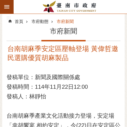
:::
搜
:::
跳到主要內容區塊
尋
:::
進
首頁
市府動態
市府新聞
階
市府新聞
搜
尋
台南胡麻季安定區壓軸登場 黃偉哲邀
精彩府城
民選購優質胡麻製品
市府動態
發稿單位：新聞及國際關係處
市府團隊
發稿時間：114年11月22日12:00
主題服務
發稿人：林靜怡
市政資訊
台南胡麻季產業文化活動接力登場，安定場
市民互動
「幸胡饗宴 相約安定」，今(22)日在安定區公