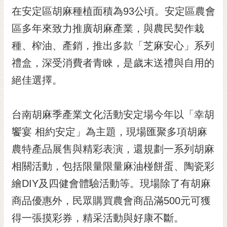
RSS
在安定區胡麻種植面積為93公頃。安定區農會
區多年來致力推廣胡麻產業，與農民契作栽
訂
閱
種、榨油、產銷，推出多款「芝麻安心」系列
電
禮盒，深受消費者青睞，是歲末送禮與自用的
子
報
絕佳選擇。
市
民
台南胡麻季產業文化活動安定場今年以「幸胡
信
饗宴 相約安定」為主題，現場匯聚多項胡麻
箱
農特產品展售與精彩表演，還規劃一系列胡麻
English
相關活動，包括限量限量麻油椪餅蛋、陶瓷彩
日
本
繪DIY及四健會體驗活動等。現場除了有胡麻
語
商品優惠外，民眾購買農會商品滿500元可獲
得一張摸彩券，精采活動與好康不斷。
隱