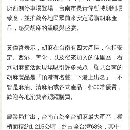
黃
所西側停車場登場，台南市長黃偉哲特別到場
偉
致意，並推薦各地民眾前來安定選購胡麻產
哲
品，感受胡麻的溫暖與盛宴。
螢
光
花
黃偉哲表示，胡麻在台南有四大產區，包括安
泉
定、西港、善化，以及後來加入的佳里區，看
桐
到胡麻節活動現場吸引許多民眾，顯見台南的
花
胡麻製品是「頂港有名聲、下港上出名」，不
祭
管是麻油、清麻油或各式產品，都非常優質，
網
歡迎各地消費者踴躍購買。
站
導
覽
農業局指出，台南市為全台胡麻最大產區，種
訂
植面積約1,215公頃，約占全台灣68%，其中
閱