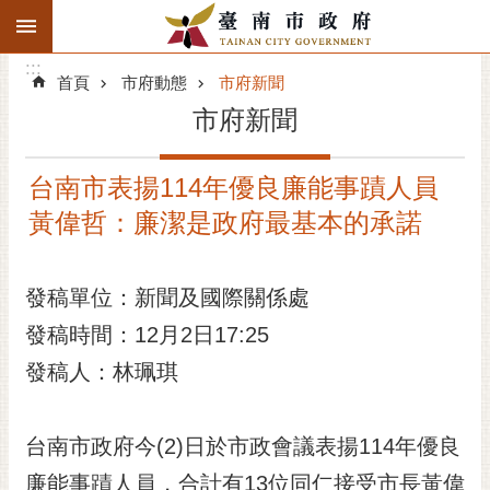
:::
搜
:::
跳到主要內容區塊
尋
:::
進
首頁
市府動態
市府新聞
階
市府新聞
搜
尋
台南市表揚114年優良廉能事蹟人員
精彩府城
黃偉哲：廉潔是政府最基本的承諾
市府動態
發稿單位：新聞及國際關係處
市府團隊
發稿時間：12月2日17:25
主題服務
發稿人：林珮琪
市政資訊
台南市政府今(2)日於市政會議表揚114年優良
市民互動
廉能事蹟人員，合計有13位同仁接受市長黃偉