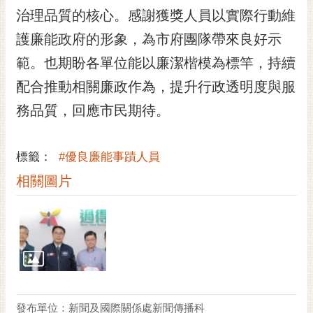
RSS
治理品質的核心。感謝獲獎人員以實際行動維
護廉能政府的形象，為市府團隊帶來良好示
訂
閱
範。也期盼各單位能以廉潔楷模為標竿，持續
電
配合推動相關廉政作為，提升行政透明度與服
子
報
務品質，回應市民期待。
市
民
標籤：
#優良廉能事蹟人員
信
相關圖片
箱
English
日
本
語
隱
發布單位：新聞及國際關係處新聞傳播科