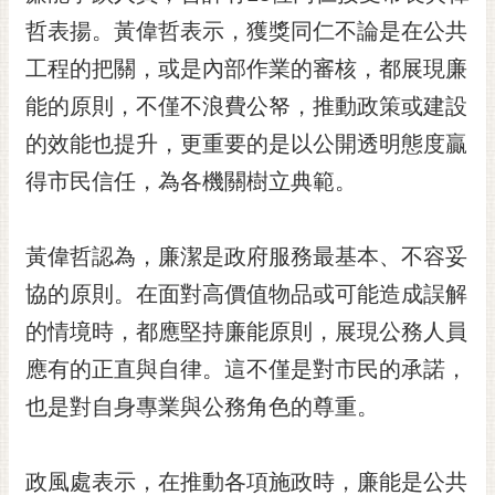
黃
哲表揚。黃偉哲表示，獲獎同仁不論是在公共
偉
工程的把關，或是內部作業的審核，都展現廉
哲
能的原則，不僅不浪費公帑，推動政策或建設
螢
的效能也提升，更重要的是以公開透明態度贏
光
花
得市民信任，為各機關樹立典範。
泉
桐
黃偉哲認為，廉潔是政府服務最基本、不容妥
花
協的原則。在面對高價值物品或可能造成誤解
祭
的情境時，都應堅持廉能原則，展現公務人員
網
應有的正直與自律。這不僅是對市民的承諾，
站
導
也是對自身專業與公務角色的尊重。
覽
訂
政風處表示，在推動各項施政時，廉能是公共
閱