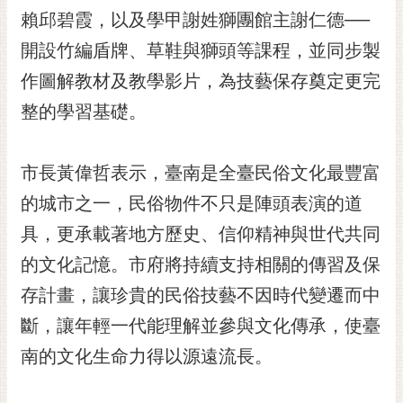
RSS
賴邱碧霞，以及學甲謝姓獅團館主謝仁德──
開設竹編盾牌、草鞋與獅頭等課程，並同步製
訂
閱
作圖解教材及教學影片，為技藝保存奠定更完
電
整的學習基礎。
子
報
市
市長黃偉哲表示，臺南是全臺民俗文化最豐富
民
的城市之一，民俗物件不只是陣頭表演的道
信
具，更承載著地方歷史、信仰精神與世代共同
箱
的文化記憶。市府將持續支持相關的傳習及保
English
存計畫，讓珍貴的民俗技藝不因時代變遷而中
日
本
斷，讓年輕一代能理解並參與文化傳承，使臺
語
南的文化生命力得以源遠流長。
隱