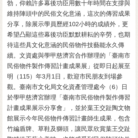
通
勃，仰賴許多幕後功臣用數十年時間在支撐與
位
維持陣頭中的民俗文化意涵，這次的傳習成果
置
分享，除展示學員歷經102小時的成績外，更
希望凸顯這些幕後功臣默默耕耘的辛勞，也期
待這些具文化意涵的民俗物件技藝能永久傳
續。文資處與學甲慈濟宮合作辦理的「臺南市
民俗物件製作傳習計畫成果展」從即日起展至
明（115）年3月1日，歡迎市民朋友到場參
觀。臺南市文化局文化資產管理處今（6）日
於學甲慈濟宮辦理「臺南市民俗物件製作傳習
計畫成果展示分享會」，並於葉王交趾陶文物
館展示今年民俗物件傳習計畫師生成果，包含
竹編盾牌、草鞋及獅頭，讓民眾欣賞葉王交趾