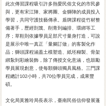
私
此次傳習課程吸引許多熱愛民俗文化的市民參
權
與，更有宋江陣、家將團、金獅陣的成員投入
及
安
學習，共同守護技藝傳承。盾牌課程從竹材整
全
備著手，歷經剖篾、削青到編排、環綁等工
政
策
序；草鞋則依據學員足部尺寸量身打造，可說
網
是展示中唯一真正「量腳訂做」的客製化作
站
品；獅頭課程涵蓋土模塑造、紙坯糊製、骨架
資
料
綁紮到彩繪裝飾，除了傳授文化意涵，也鼓勵
開
學員展現創意，使每顆獅頭獨具風格。三門課
放
宣
程總計102小時，共70位學員完成，成果豐
告
碩。
市
府
文化局黃雅玲局長表示，臺南民俗信仰發展蓬
交