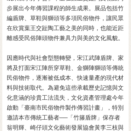
黃
步展出今年傳習課程的師生成果。展品包括竹
偉
編盾牌、草鞋與獅頭等多項民俗物件，讓民眾
哲
在欣賞葉王交趾陶工藝之美的同時，也能近距
螢
離感受民俗陣頭物件兼具力與美的文化風貌。
光
花
泉
因應時代與社會型態轉變，宋江武陣盾牌、家
桐
將及打面宋江陣所穿草鞋、金獅陣獅頭等傳統
花
民俗物件，逐漸被低成本、快速量產的現代材
祭
料與技術取代。為避免這些承載歷史記憶與文
網
化意涵的珍貴工法流失，文化資產管理處今年
站
導
啟動「臺南市民俗物件製作傳習計畫」，特別
覽
邀請本市傳統工藝者──「竹籐盾牌」保存者
訂
翁明輝、崎仔頭文化藝術發展協會黃李三枝與
閱