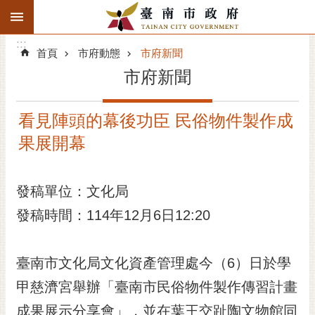
:::
搜
:::
跳到主要內容區塊
尋
:::
進
首頁
市府動態
市府新聞
階
市府新聞
搜
尋
看見陣頭的幕後功臣 民俗物件製作成
精彩府城
果展開幕
市府動態
發稿單位：文化局
市府團隊
發稿時間：114年12月6日12:20
主題服務
市政資訊
臺南市文化局文化資產管理處今（6）日於學
甲慈濟宮舉辦「臺南市民俗物件製作傳習計畫
市民互動
成果展示分享會」，並在葉王交趾陶文物館同