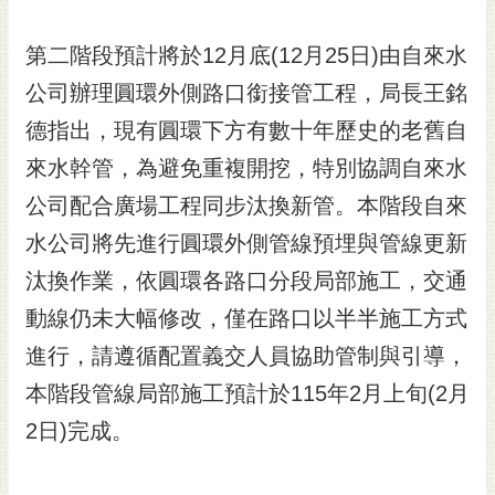
私
權
第二階段預計將於12月底(12月25日)由自來水
及
安
公司辦理圓環外側路口銜接管工程，局長王銘
全
德指出，現有圓環下方有數十年歷史的老舊自
政
策
來水幹管，為避免重複開挖，特別協調自來水
網
公司配合廣場工程同步汰換新管。本階段自來
站
水公司將先進行圓環外側管線預埋與管線更新
資
料
汰換作業，依圓環各路口分段局部施工，交通
開
動線仍未大幅修改，僅在路口以半半施工方式
放
宣
進行，請遵循配置義交人員協助管制與引導，
告
本階段管線局部施工預計於115年2月上旬(2月
市
2日)完成。
府
交