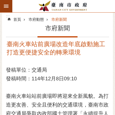
:::
搜
:::
跳到主要內容區塊
尋
:::
進
首頁
市府動態
市府新聞
階
市府新聞
搜
尋
臺南火車站前廣場改造年底啟動施工
精彩府城
打造更便捷安全的轉乘環境
市府動態
發稿單位：交通局
市府團隊
發稿時間：114年12月8日09:10
主題服務
市政資訊
臺南火車站站前廣場即將迎來全新風貌。為打
造更友善、安全且便利的交通環境，臺南市政
市民互動
府交通局爭取內政部國土管理署「永續提升人