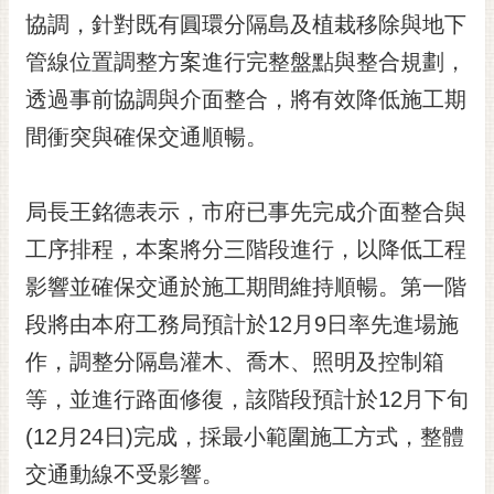
RSS
協調，針對既有圓環分隔島及植栽移除與地下
管線位置調整方案進行完整盤點與整合規劃，
訂
閱
透過事前協調與介面整合，將有效降低施工期
電
間衝突與確保交通順暢。
子
報
市
局長王銘德表示，市府已事先完成介面整合與
民
工序排程，本案將分三階段進行，以降低工程
信
影響並確保交通於施工期間維持順暢。第一階
箱
段將由本府工務局預計於12月9日率先進場施
English
作，調整分隔島灌木、喬木、照明及控制箱
日
本
等，並進行路面修復，該階段預計於12月下旬
語
(12月24日)完成，採最小範圍施工方式，整體
交通動線不受影響。
隱