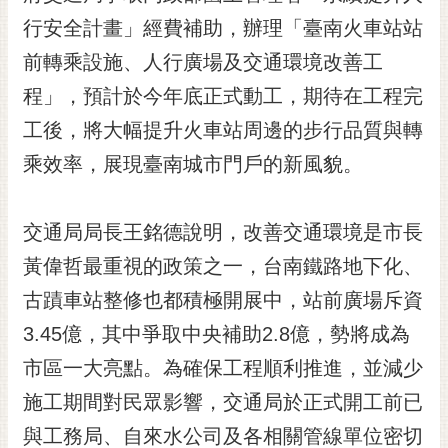
黃
行安全計畫」經費補助，辦理「臺南火車站站
偉
前轉乘設施、人行廣場及交通環境改善工
哲
程」，預計於今年底正式動工，期待在工程完
螢
工後，將大幅提升火車站周邊的步行品質與轉
光
花
乘效率，展現臺南城市門戶的新風貌。
泉
桐
交通局局長王銘德說明，改善交通環境是市長
花
黃偉哲最重視的政策之一，台南鐵路地下化、
祭
古蹟車站整修也都積極開展中，站前廣場斥資
網
3.45億，其中爭取中央補助2.8億，勢將成為
站
導
市區一大亮點。為確保工程順利推進，並減少
覽
施工期間對民眾影響，交通局於正式開工前已
訂
與工務局、自來水公司及各相關管線單位密切
閱