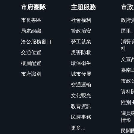
市府團隊
主題服務
市政
市長專區
社會福利
政府
局處組織
警政治安
區里
洽公服務窗口
勞工就業
消費
料
交通位置
災害防救
文宣
樓層配置
環保衛生
臺南
市府識別
城市發展
市政
交通運輸
資料
文化觀光
性別
教育資訊
議員
民族事務
情形
更多...
民間