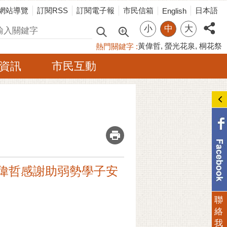
網站導覽
訂閱RSS
訂閱電子報
市民信箱
日本語
English
小
中
大
尋
黃偉哲
螢光花泉
桐花祭
熱門關鍵字
資訊
市民互動
_
黃偉哲感謝助弱勢學子安
聯
絡
我