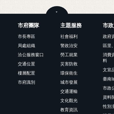
關閉
市府團隊
主題服務
市政
市長專區
社會福利
政府
局處組織
警政治安
區里
洽公服務窗口
勞工就業
消費
料
交通位置
災害防救
文宣
樓層配置
環保衛生
臺南
市府識別
城市發展
市政
交通運輸
資料
文化觀光
性別
教育資訊