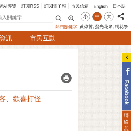
網站導覽
訂閱RSS
訂閱電子報
市民信箱
日本語
English
小
中
大
尋
黃偉哲
螢光花泉
桐花祭
熱門關鍵字
資訊
市民互動
_
唱客、歡喜打怪
聯
絡
我