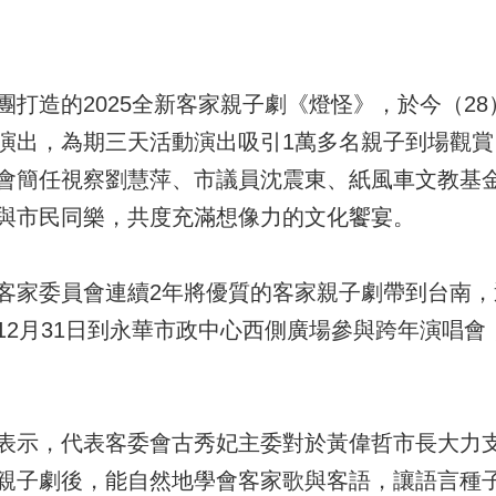
團打造的2025全新客家親子劇《燈怪》，於今（2
演出，為期三天活動演出吸引1萬多名親子到場觀
會簡任視察劉慧萍、市議員沈震東、紙風車文教基
與市民同樂，共度充滿想像力的文化饗宴。
客家委員會連續2年將優質的客家親子劇帶到台南
12月31日到永華市政中心西側廣場參與跨年演唱會
表示，代表客委會古秀妃主委對於黃偉哲市長大力
親子劇後，能自然地學會客家歌與客語，讓語言種