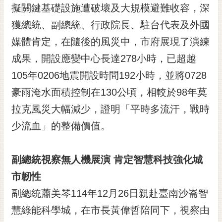
私
擬關鍵基礎設施遭破壞及大規模避難收容，深
權
獲總統、副總統、行政院長、駐台代表及外國
及
安
媒體肯定，在隨後的風災中，市府展現了演練
全
成果，開設應變中心長達278小時，已超越
政
策
105年0206地震開設時間192小時，並將0728
網
豪雨淹水面積控制在130公頃，相較於98年莫
站
拉克風災大幅減少，證明「平時多流汗，戰時
資
料
少流血」的整備價值。
開
放
宣
副總統視察無人機展演 肯定智慧科技強化城
告
市韌性
市
副總統蕭美琴114年12月26日親赴臺南沙崙智
府
慧綠能科學城，在市長黃偉哲陪同下，視察由
交