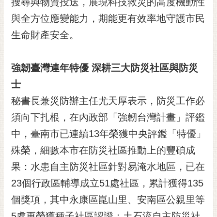
搜尋與物資投送，展現科技救災的高度機動性
與全方位應變能力，期能更有效率地守護市民
生命財產安全。
強韌臺灣連年特優 深耕三大防災社區與防災
士
秘書長兼災防辦主任尤天厚表示，防災工作必
須向下扎根，在內政部「強韌台灣計畫」評鑑
中，臺南市已連續13年榮獲中央評鑑「特優」
殊榮，細數本市在防災社區推動上的豐碩成
果：水患自主防災社區針對易淹水地區，已在
23個行政區輔導成立51處社區，累計獲得135
個獎項，其中永康區崑山里、安南區公親里等
5處更榮獲種子社區認證；土石流自主防災社