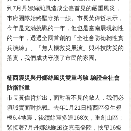
黃
到7月丹娜絲颱風造成全臺首見的嚴重風災，
偉
市府團隊始終堅守第一線。市長黃偉哲表示，
哲
今年是充滿挑戰的一年，但也是臺南展現韌性
螢
的一年，透過全國首創的「全社會防衛韌性實
光
花
兵演練」、「無人機救災展演」與科技防災的
泉
落實，我們成功守護了市民的家園。
桐
花
楠西震災與丹娜絲風災雙重考驗 驗證全社會
祭
防衛能量
網
市長黃偉哲指出，面對看不見的敵人，我們必
站
導
須誠實面對挑戰。去年1月21日楠西區發生規
覽
模6.4地震，後續餘震多達168次，重創山區；
訂
緊接著7月丹娜絲颱風從嘉義登陸，挾帶16級
閱