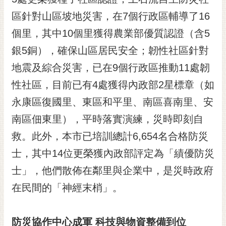
區針對山區坡地災害，在7個行政區輔導了16
個里，其中10個里獲得農業部優質認證（含5
銀5銅），確保山區居民安全；韌性社區針對
地震及綜合災害，已在9個行政區推動11處韌
性社區，目前已有4處獲得內政部2星標章（如
永康區復國里、東區和平里、南區喜南里、安
南區佃東里），平時落實演練，災時即刻自
救。此外，本市已培訓總計6,654名合格防災
士，其中14位更榮獲內政部評定為「績優防災
士」，他們散佈在鄰里與企業中，是災時政府
在民間的「神經末梢」。
防災協作中心成軍 科技與物資整備到位