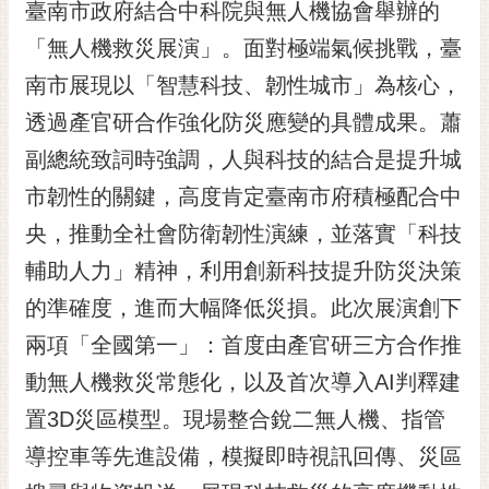
通
臺南市政府結合中科院與無人機協會舉辦的
位
「無人機救災展演」。面對極端氣候挑戰，臺
置
南市展現以「智慧科技、韌性城市」為核心，
透過產官研合作強化防災應變的具體成果。蕭
副總統致詞時強調，人與科技的結合是提升城
市韌性的關鍵，高度肯定臺南市府積極配合中
央，推動全社會防衛韌性演練，並落實「科技
輔助人力」精神，利用創新科技提升防災決策
的準確度，進而大幅降低災損。此次展演創下
兩項「全國第一」：首度由產官研三方合作推
動無人機救災常態化，以及首次導入AI判釋建
置3D災區模型。現場整合銳二無人機、指管
導控車等先進設備，模擬即時視訊回傳、災區