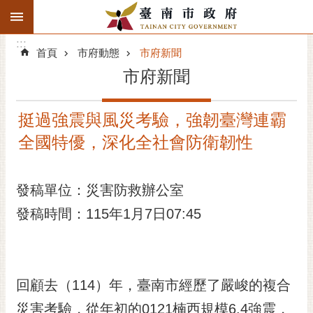
:::
搜
:::
跳到主要內容區塊
尋
:::
進
首頁
市府動態
市府新聞
階
市府新聞
搜
尋
挺過強震與風災考驗，強韌臺灣連霸
精彩府城
全國特優，深化全社會防衛韌性
市府動態
發稿單位：災害防救辦公室
市府團隊
發稿時間：115年1月7日07:45
主題服務
市政資訊
回顧去（114）年，臺南市經歷了嚴峻的複合
市民互動
災害考驗，從年初的0121楠西規模6.4強震，