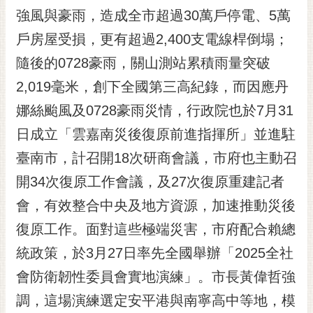
RSS
強風與豪雨，造成全市超過30萬戶停電、5萬
戶房屋受損，更有超過2,400支電線桿倒塌；
訂
閱
隨後的0728豪雨，關山測站累積雨量突破
電
2,019毫米，創下全國第三高紀錄，而因應丹
子
報
娜絲颱風及0728豪雨災情，行政院也於7月31
市
日成立「雲嘉南災後復原前進指揮所」並進駐
民
臺南市，計召開18次研商會議，市府也主動召
信
開34次復原工作會議，及27次復原重建記者
箱
會，有效整合中央及地方資源，加速推動災後
English
復原工作。面對這些極端災害，市府配合賴總
日
本
統政策，於3月27日率先全國舉辦「2025全社
語
會防衛韌性委員會實地演練」。市長黃偉哲強
調，這場演練選定安平港與南寧高中等地，模
隱