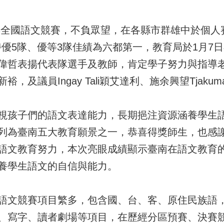
4年全國語文競賽，不負眾望，在各縣市群雄中於個人賽
特優5隊、優等3隊佳績為六都第一，教育局於1月7
偉哲表揚代表隊選手及教師，肯定學子努力與指導
及議員Ingay Tali穎艾達利、施余興望Tjakuma
視孩子們的語文表達能力，長期挹注資源涵養學生
列為臺南五大教育願景之一，恭喜得獎師生，也感
語文教育努力，本次亮眼成績顯示臺南在語文教育
養學生語文的自信與能力。
語文競賽項目繁多，包含國、台、客、原住民族語
、寫字、讀者劇場等項目，在歷經分區預賽、決賽