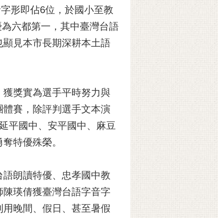
音字形即佔6位，於國小至教
優為六都第一，其中臺灣台語
也顯見本市長期深耕本土語
，獲獎實為選手平時努力與
團體賽，除評判選手文本演
、延平國中、安平國中、麻豆
勇奪特優殊榮。
台語朗讀特優、忠孝國中教
師陳瑛倩獲臺灣台語字音字
利用晚間、假日、甚至暑假