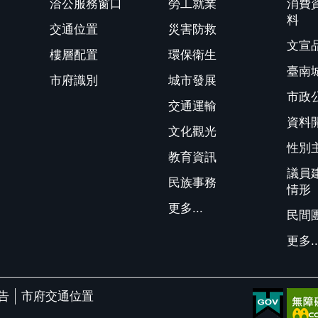
洽公服務窗口
勞工就業
消費
料
交通位置
災害防救
文宣
樓層配置
環保衛生
臺南
市府識別
城市發展
市政
交通運輸
資料
文化觀光
性別
教育資訊
議員
民族事務
情形
更多...
民間
更多..
告
市府交通位置