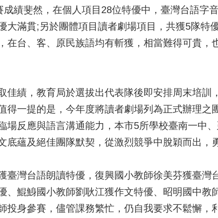
國賽成績斐然，在個人項目28位特優中，臺灣台語字
優大滿貫;另於團體項目讀者劇場項目，共獲5隊特
，在台、客、原民族語均有斬獲，相當難得可貴，
取佳績，教育局於選拔出代表隊後即安排周末培訓
值得一提的是，今年度將讀者劇場列為正式辦理之
臨場反應與語言溝通能力，本市5所學校臺南一中
文底蘊及絕佳團隊默契，從激烈競爭中脫穎而出，
獲臺灣台語朗讀特優，復興國小教師徐美芬獲臺灣
優、鯤鯓國小教師劉耿江獲作文特優、昭明國中教
師投身參賽，儘管課務繁忙，仍自我要求不鬆懈，