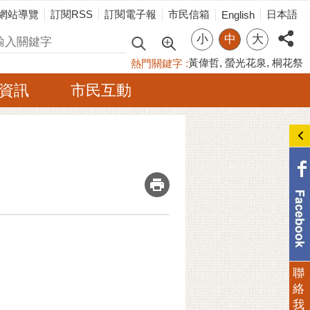
網站導覽
訂閱RSS
訂閱電子報
市民信箱
日本語
English
小
中
大
尋
黃偉哲
螢光花泉
桐花祭
熱門關鍵字
資訊
市民互動
_
聯
絡
我