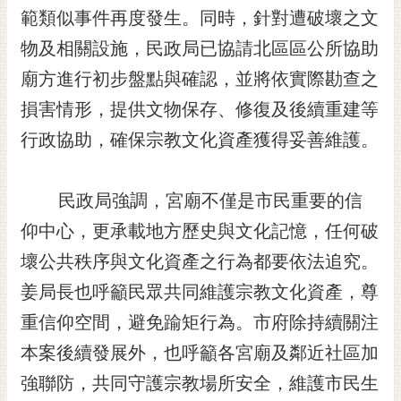
範類似事件再度發生。同時，針對遭破壞之文
RSS
物及相關設施，民政局已協請北區區公所協助
訂
閱
廟方進行初步盤點與確認，並將依實際勘查之
電
損害情形，提供文物保存、修復及後續重建等
子
報
行政協助，確保宗教文化資產獲得妥善維護。
市
民
民政局強調，宮廟不僅是市民重要的信
信
仰中心，更承載地方歷史與文化記憶，任何破
箱
壞公共秩序與文化資產之行為都要依法追究。
English
姜局長也呼籲民眾共同維護宗教文化資產，尊
日
重信仰空間，避免踰矩行為。市府除持續關注
本
語
本案後續發展外，也呼籲各宮廟及鄰近社區加
強聯防，共同守護宗教場所安全，維護市民生
隱