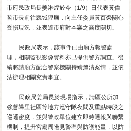
市府民政局長姜淋煌於今（1/9）日代表黃偉
黃
偉
哲市長前往縣城隍廟，向主任委員黃百榮關心
哲
受損現況，並表達市府對本案之高度關切。
螢
光
花
民政局表示，該事件已由廟方報警處
泉
理，相關監視影像資料亦已提供警方調查。後
桐
續將請廟方配合警察機關持續釐清案情，並依
花
法辦理相關究責事宜。
祭
網
民政局姜局長於現場指示，請區公所加
站
導
強督導里社區等地方巡守隊夜間及重點時段之
覽
巡邏密度，並與警政單位建立即時通報與聯繫
訂
機制，提升宮廟周邊見警率與防護能量，以防
閱