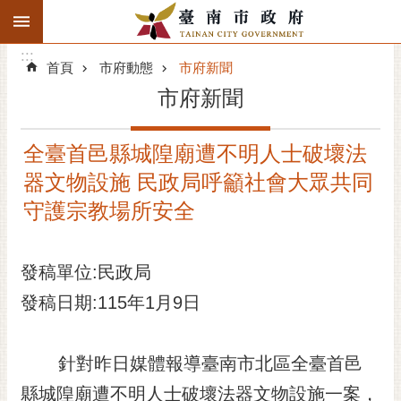
:::
搜
:::
跳到主要內容區塊
尋
:::
進
首頁
市府動態
市府新聞
階
市府新聞
搜
尋
全臺首邑縣城隍廟遭不明人士破壞法
精彩府城
器文物設施 民政局呼籲社會大眾共同
市府動態
守護宗教場所安全
市府團隊
發稿單位:民政局
主題服務
發稿日期:115年1月9日
市政資訊
針對昨日媒體報導臺南市北區全臺首邑
市民互動
縣城隍廟遭不明人士破壞法器文物設施一案，