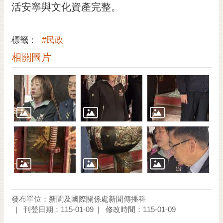
私
活安寧與文化資產完整。
權
及
安
標籤：
#民政
全
相關圖片
政
策
網
站
資
料
開
放
宣
告
市
發布單位：新聞及國際關係處新聞傳播科
府
刊登日期：115-01-09
修改時間：115-01-09
交