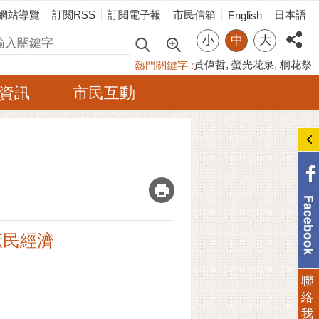
網站導覽
訂閱RSS
訂閱電子報
市民信箱
日本語
English
小
中
大
尋
黃偉哲
螢光花泉
桐花祭
熱門關鍵字
資訊
市民互動
_
庶民經濟
聯
絡
我