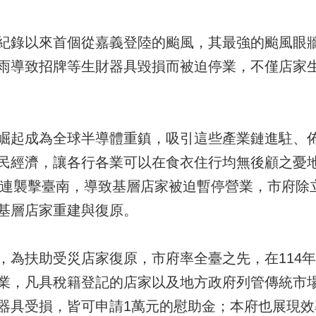
紀錄以來首個從嘉義登陸的颱風，其最強的颱風眼牆
雨導致招牌等生財器具毀損而被迫停業，不僅店家
崛起成為全球半導體重鎮，吸引這些產業鏈進駐、
民經濟，讓各行各業可以在食衣住行均無後顧之憂
雨接連襲擊臺南，導致基層店家被迫暫停營業，市府除
基層店家重建與復原。
，為扶助受災店家復原，市府率全臺之先，在114年
業，凡具稅籍登記的店家以及地方政府列管傳統市場及
器具受損，皆可申請1萬元的慰助金；本府也展現效率