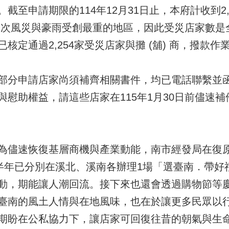
至申請期限的114年12月31日止，本府計收到2,
南是本次風災與豪雨受創最重的地區，因此受災店家數
核定通過2,254家受災店家與攤 (舖) 商，撥款作
部分申請店家尚須補齊相關書件，均已電話聯繫並
與慰助權益，請這些店家在115年1月30日前儘速
為儘速恢復基層商機與產業動能，南市經發局在復
下半年已分別在溪北、溪南各辦理1場「選臺南．帶好
動，期能讓人潮回流。接下來也還會透過購物節等
臺南的風土人情與在地風味，也在於讓更多民眾以
期盼在公私協力下，讓店家可回復往昔的朝氣與生