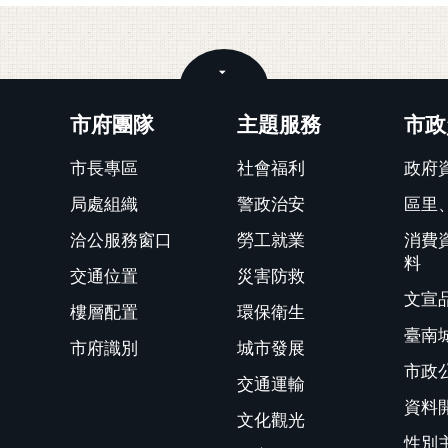
關閉
市府團隊
主題服務
市政
市長專區
社會福利
政府
局處組織
警政治安
區里
洽公服務窗口
勞工就業
消費
料
交通位置
災害防救
文宣
樓層配置
環保衛生
臺南
市府識別
城市發展
市政
交通運輸
資料
文化觀光
性別