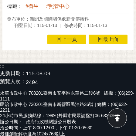
RSS
標籤：
#衛生
#照管中心
訂
發布單位：新聞及國際關係處新聞傳播科
閱
刊登日期：115-01-13
修改時間：115-01-13
電
子
回上一頁
回最上面
報
市
民
:::
信
更新日期：
115-08-09
箱
瀏覽人次：
2494
English
永華市政中心 708201臺南市安平區永華路二段6號 | 總機：(06)299-
1111
日
民治市政中心 730201臺南市新營區民治路36號 | 總機：(06)632-
本
2231
24小時市民服務熱線：1999 (外縣市民眾請撥打06-6326303)
語
辦公日期：
政府行政機關辦公日曆表
洽公時間：上午 8:00-12:00，下午 01:30-05:30
隱
最佳瀏覽解析度為1024x768以上