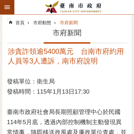
:::
搜
:::
跳到主要內容區塊
尋
:::
進
首頁
市府動態
市府新聞
階
市府新聞
搜
尋
涉貪詐領逾5400萬元 台南市府約用
精彩府城
人員等3人遭訴，南市府說明
市府動態
發稿單位：衛生局
市府團隊
發稿時間：115年1月13日17:30
主題服務
市政資訊
臺南市政府社會局長期照顧管理中心於民國
114年5月底，透過內部控制機制主動發現異
市民互動
常情事，隨即移送政風處及廉政單位查處，並