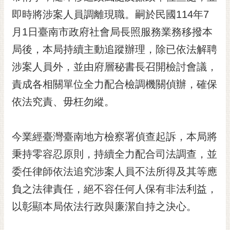
黃
即時將涉案人員調離現職。嗣於民國114年7
偉
月1日臺南市政府社會局長照服務業務移撥本
哲
局後，本局持續主動追蹤辦理，除已依法解聘
螢
涉案人員外，並由府層秘書長召開檢討會議，
光
花
責成各相關單位全力配合檢調機關偵辦，確保
泉
依法究責、毋枉勿縱。
桐
花
今業經臺灣臺南地方檢察署偵查起訴，本局將
祭
秉持零容忍原則，持續全力配合司法調查，並
網
委任律師依法追究涉案人員不法所得及其等應
站
導
負之法律責任，絕不容任何人保有非法利益，
覽
以彰顯本局依法行政與廉潔自持之決心。
訂
閱