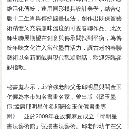
黃
維活化傳統，運用圓形模具設計美學，結合Q
偉
版十二生肖與傳統國畫技法，創作出既保留藝
哲
術精髓又充滿趣味溫度的可愛春聯作品。此次
螢
師生聯展期望在創意與傳承間找到平衡，為傳
光
花
統年味文化注入當代墨香活力，讓古老的春聯
泉
藝術以全新面貌與現代觀眾對話，歡迎蒞臨參
桐
觀指教。
花
祭
秘書處表示，邱怡強老師父母邱明星與闕金玉
網
伉儷為本市知名書畫名家，曾出版《懷玉墨
站
導
痕:孟庸邱明星仲希邱闕金玉伉儷書畫專
覽
輯》，並於2009年在故鄉麻豆成立「邱明星
訂
書法藝術館」弘揚書法藝術。邱老師幼年在父
閱