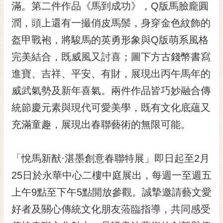
通
滿。第二件作品《馬到成功》，Q版馬臉龐圓
位
潤，頭上還有一撮俏皮馬鬃，身穿金色紋飾的
置
盔甲戰袍，將駿馬的英勇形象與Q版萌系風格
完美結合，既威風又討喜；圖下方古錢幣書寫
進寶、吉祥、平安、有財，展現出丙午馬年的
威武氣勢及新年喜氣。兩件作品皆巧妙融合傳
統節慶元素與現代可愛美學，既有文化底蘊又
充滿童趣，展現出春聯藝術的無限可能。
「悅馬新猷·湛墨創意春聯特展」即日起至2月
25日於永華中心二樓中庭展出，每週一至週五
上午9點至下午5點開放參觀。誠摯邀請藝文愛
好者及關心傳統文化朋友蒞臨指導，共同感受