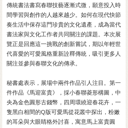
私
傳統書法書寫春聯技藝逐漸式微，願意投入時
權
及
間學習與創作的人越來越少。如何在現代快節
安
奏生活中保存這門珍貴的文化遺產，成為當代
全
書法家與文化工作者共同關注的課題。本次展
政
策
覽正是回應這一挑戰的創新嘗試，期以年輕世
網
代喜愛的可愛風格重新詮釋傳統，吸引更多人
站
關注並參與春聯文化的傳承。
資
料
開
秘書處表示，展場中兩件作品引人注目。第一
放
宣
件作品《馬迎富貴》，採小春聯菱形構圖，中
告
央為金色圓形古錢幣，四周環繞迎春花卉，一
市
隻黑白相間的Q版可愛馬從花叢中探出，粉嫩
府
的耳朵與大眼睛格外討喜，寓意馬上富貴圓
交