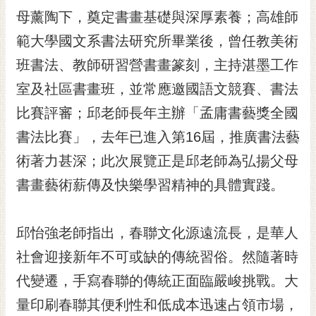
RSS
母薰陶下，奠定書畫基礎與深厚素養；高雄師
範大學國文系書法研究所畢業後，曾任教美術
訂
閱
班書法、教師研習營書畫篆刻，主持湛墨工作
電
室及社區書畫班，並常應邀國語文競賽、書法
子
報
比賽評審；邱老師長年主辦「孟庸書藝獎全國
市
書法比賽」，去年已進入第16屆，推廣書法藝
民
術著力甚深；此次展覽正是邱老師為弘揚父母
信
箱
書畫藝術薪傳及快樂學習精神的具體實踐。
English
邱怡強老師指出，春聯文化源遠流長，是華人
日
本
社會迎接新年不可或缺的傳統習俗。然隨著時
語
代變遷，手寫春聯的傳統正面臨嚴峻挑戰。大
隱
量印刷春聯其便利性和低成本迅速占領市場，