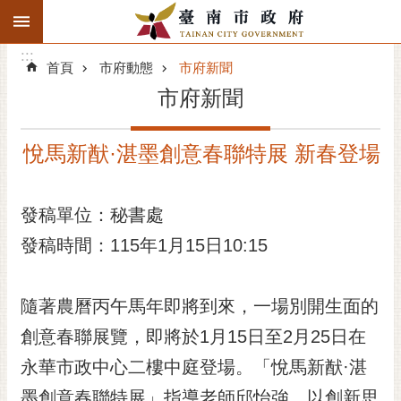
:::
搜
:::
跳到主要內容區塊
尋
:::
進
首頁
市府動態
市府新聞
階
市府新聞
搜
尋
悅馬新猷·湛墨創意春聯特展 新春登場
精彩府城
市府動態
發稿單位：秘書處
發稿時間：115年1月15日10:15
市府團隊
主題服務
隨著農曆丙午馬年即將到來，一場別開生面的
市政資訊
創意春聯展覽，即將於1月15日至2月25日在
永華市政中心二樓中庭登場。「悅馬新猷·湛
市民互動
墨創意春聯特展」指導老師邱怡強，以創新思