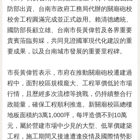
黃
防部出資、台南市政府工務局代辦的關廟砲校
偉
校舍工程圓滿完成並正式啟用。賴清德總統、
哲
國防部長顧立雄、台南市長黃偉哲及各界重要
螢
貴賓蒞臨剪綵，共同見證國軍現代化建設的重
光
花
要成果，以及台南城市發展的重要里程碑。
泉
桐
市長黃偉哲表示，市府在推動關廟砲校遷建過
花
程中，面對校區規模龐大、工程單價低於市場
祭
行情，且歷經多次流標等挑戰，仍持續整合行
網
政能量，確保工程順利推進。新關廟校區總樓
站
導
地板面積約3萬1,000坪，每坪造價不到10萬
覽
元，屬於營建市場中少見的大型、低單價建築
訂
工程，施工期間又接連遭逢疫情及國際情勢影
閱