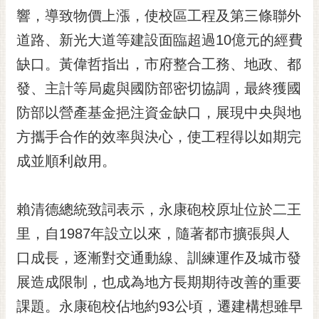
RSS
響，導致物價上漲，使校區工程及第三條聯外
道路、新光大道等建設面臨超過10億元的經費
訂
閱
缺口。黃偉哲指出，市府整合工務、地政、都
電
發、主計等局處與國防部密切協調，最終獲國
子
報
防部以營產基金挹注資金缺口，展現中央與地
市
方攜手合作的效率與決心，使工程得以如期完
民
成並順利啟用。
信
箱
賴清德總統致詞表示，永康砲校原址位於二王
English
里，自1987年設立以來，隨著都市擴張與人
日
本
口成長，逐漸對交通動線、訓練運作及城市發
語
展造成限制，也成為地方長期期待改善的重要
課題。永康砲校佔地約93公頃，遷建構想雖早
隱