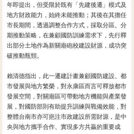
私
年即提出，但受限於既有「先建後遷」模式及
權
地方財政能力，始終未能推動；其後在其擔任
及
安
市長期間，透過調整合作方式，採取分區、分
全
期推動策略，在兼顧國防訓練需求下，先行釋
政
策
出部分土地作為新關廟砲校建設財源，成功突
網
破推動瓶頸。
站
資
料
賴清德指出，此一遷建計畫兼顧國防建設、都
開
市發展與地方繁榮，對永康區而言可釋放都市
放
宣
發展空間，對關廟區可帶動地方機能與產業發
告
展，對國防部則有助提升訓練與戰備效能，對
市
整體台南市亦可挹注市政建設所需財源，是中
府
央與地方攜手合作、實現多方共贏的重要成
交