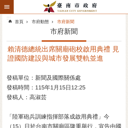
:::
搜
:::
跳到主要內容區塊
尋
:::
進
首頁
市府動態
市府新聞
階
市府新聞
搜
尋
賴清德總統出席關廟砲校啟用典禮 見
精彩府城
證國防建設與城市發展雙軌並進
市府動態
發稿單位：新聞及國際關係處
市府團隊
發稿時間：115年1月15日12:25
主題服務
發稿人：高淑芸
市政資訊
「陸軍砲兵訓練指揮部落成啟用典禮」今
市民互動
（15）日於台南市關廟區隆重舉行，宣告由國