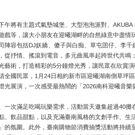
午將有主題式氣墊城堡、大型泡泡派對、AKUBA 
遊戲等，讓大小朋友在迎曦湖畔的自然綠意中盡情
司陣容包括DJ妖嬌、傻子與白痴、草屯囝仔、李千
，從抒情、搖滾到電音，多元曲風串起跨世代共鳴
光藝術，打造精彩的5分鐘燈光秀，讓民眾在欣賞
請全國民眾，1月24日相約新市區迎曦湖南側草坪
燈光展演，一次感受最熱鬧的「2026南科迎曦音樂
、一次滿足吃喝玩樂需求，活動當天邀集超過40攤
點、飲品甜點，以及充滿臺南風格的文創手作、生
」的氛圍。此外，臺南購物節消費抽獎活動將持續至