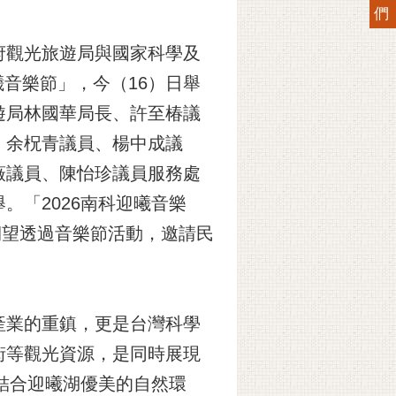
們
府觀光旅遊局與國家科學及
曦音樂節」，今（16）日舉
遊局林國華局長、許至椿議
、余柷青議員、楊中成議
薇議員、陳怡珍議員服務處
「2026南科迎曦音樂
期望透過音樂節活動，邀請民
產業的重鎮，更是台灣科學
街等觀光資源，是同時展現
結合迎曦湖優美的自然環