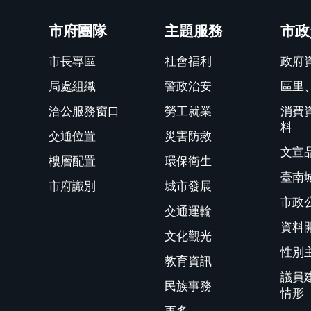
關閉
市府團隊
主題服務
市政
市長專區
社會福利
政府
局處組織
警政治安
區里
洽公服務窗口
勞工就業
消費
料
交通位置
災害防救
文宣
樓層配置
環保衛生
臺南
市府識別
城市發展
市政
交通運輸
資料
文化觀光
性別
教育資訊
議員
民族事務
情形