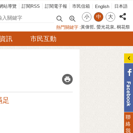
網站導覽
訂閱RSS
訂閱電子報
市民信箱
日本語
English
小
中
大
尋
黃偉哲
螢光花泉
桐花祭
熱門關鍵字
資訊
市民互動
_
滿足
聯
絡
我