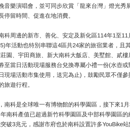
晚音樂演唱會，並可同步欣賞「龍來台灣」燈光秀
長停留時間、促進在地消費。
科周邊的新市、善化、安定及新化區114年1至11
(115)年活動也特別串聯這4區共24家的旅宿業者，
假莊園、宇田商旅、新大南科大飯店、美墅館、貳樓居
券至當日活動現場服務台兌換專屬小禮一份(水壺或野
限當日現場活動市集使用，送完為止)，鼓勵民眾不僅
的旅遊行程。
，南科是全球唯一有博物館的科學園區，接下來1月3
14)年南科產值已超過新竹科學園區及中部科學園區
值能突破3兆元，感謝市府也於南科設置許多YouBik