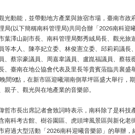
觀光動能，並帶動地方產業與旅宿市場，臺南市政
局(以下簡稱南科管理局)共同合辦「2026南科迎
市葉澤山副市長、南科管理局鄭秀絨局長、觀光旅
員等本人、陳亭妃立委、林俊憲立委、邱莉莉議長
員、蔡宗豪議員、周嘉韋議員、盧崑福議員、蔡筱
長、臺南在地公協會代表及里長等貴賓蒞臨共襄盛舉。
點至晚間9點，在新市區迎曦湖南側草坪區盛大舉行，
、親子、觀光與在地產業的音樂節。
偉哲市長出席記者會致詞時表示，南科除了是科技
含南科考古館、樹谷園區、虎頭埤風景區與新化老
市府過大型活動「2026南科迎曦音樂節」的舉辦，