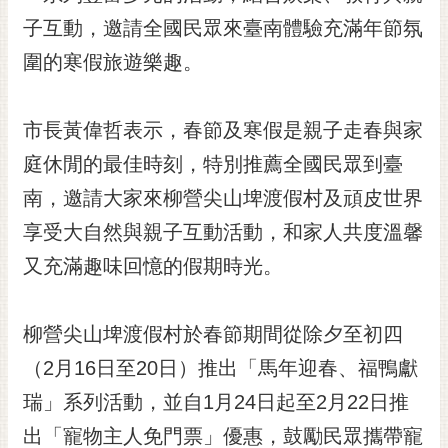
黃
子互動，邀請全國民眾來臺南體驗充滿年節氛
偉
圍的寒假旅遊樂趣。
哲
螢
市長黃偉哲表示，春節及寒假是親子走春與家
光
花
庭休閒的最佳時刻，特別推薦全國民眾到臺
泉
南，邀請大家來柳營尖山埤渡假村及頑皮世界
桐
享受大自然與親子互動活動，和家人共度溫馨
花
又充滿趣味回憶的假期時光。
祭
網
柳營尖山埤渡假村於春節期間從除夕至初四
站
導
（2月16日至20日）推出「馬年迎春、福鴨獻
覽
瑞」系列活動，並自1月24日起至2月22日推
訂
出「寵物主人免門票」優惠，鼓勵民眾攜帶寵
閱