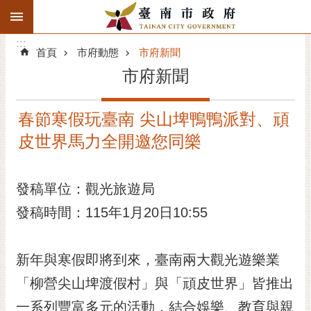
:::
搜
:::
跳到主要內容區塊
尋
:::
進
首頁
市府動態
市府新聞
階
市府新聞
搜
尋
春節寒假玩臺南 尖山埤鴨鴨派對、頑
精彩府城
皮世界馬力全開邀您同樂
市府動態
發稿單位：觀光旅遊局
市府團隊
發稿時間：115年1月20日10:55
主題服務
市政資訊
新年與寒假即將到來，臺南兩大觀光遊樂業
「柳營尖山埤渡假村」與「頑皮世界」皆推出
市民互動
一系列豐富多元的活動，結合娛樂、教育與親