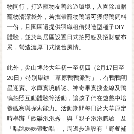
RSS
物同行，打造寵物友善旅遊環境，入園除加贈
寵物清潔袋外，若攜帶寵物鴨還可獲得鴨飼料
訂
閱
一份，且園區還提供羽織租借與造型種子DIY
電
體驗，並於鳥居區設置日式拍照點及招財貓布
子
報
景，營造濃厚日式懷舊風情。
市
民
此外，尖山埤於大年初一至初四（2月17日至
信
20日）特別舉辦「草原鴨鴨派對」，有鴨鴨明
箱
星迎賓、水庫實境解謎、神奇果實搜查線及鴨
English
鴨拍照互動體驗等活動，讓孩子們在遊戲中培
日
本
養觀察與探索能力。活動期間每日於大草原定
語
時舉辦「歡樂泡泡秀」與「親子泡泡體驗」及
「唱跳姊姊帶動唱」，周邊步道設有「野餐補
隱