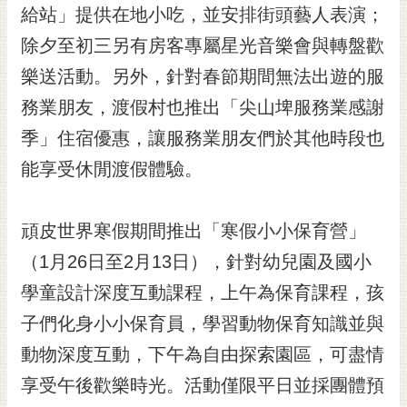
私
給站」提供在地小吃，並安排街頭藝人表演；
權
除夕至初三另有房客專屬星光音樂會與轉盤歡
及
安
樂送活動。另外，針對春節期間無法出遊的服
全
務業朋友，渡假村也推出「尖山埤服務業感謝
政
策
季」住宿優惠，讓服務業朋友們於其他時段也
網
能享受休閒渡假體驗。
站
資
料
頑皮世界寒假期間推出「寒假小小保育營」
開
（1月26日至2月13日），針對幼兒園及國小
放
宣
學童設計深度互動課程，上午為保育課程，孩
告
子們化身小小保育員，學習動物保育知識並與
市
動物深度互動，下午為自由探索園區，可盡情
府
享受午後歡樂時光。活動僅限平日並採團體預
交