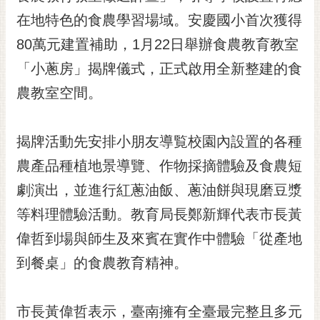
黃
在地特色的食農學習場域。安慶國小首次獲得
偉
80萬元建置補助，1月22日舉辦食農教育教室
哲
「小蔥房」揭牌儀式，正式啟用全新整建的食
螢
農教室空間。
光
花
泉
揭牌活動先安排小朋友導覧校園內設置的各種
桐
農產品種植地景導覽、作物採摘體驗及食農短
花
劇演出，並進行紅蔥油飯、蔥油餅與現磨豆漿
祭
等料理體驗活動。教育局長鄭新輝代表市長黃
網
偉哲到場與師生及來賓在實作中體驗「從產地
站
導
到餐桌」的食農教育精神。
覽
訂
市長黃偉哲表示，臺南擁有全臺最完整且多元
閱