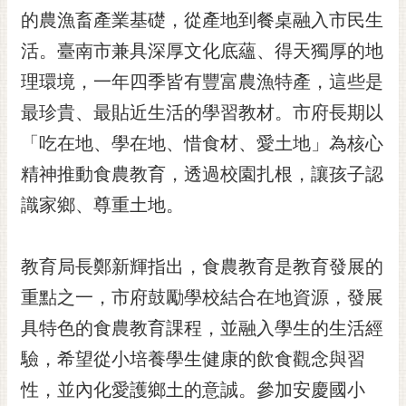
RSS
的農漁畜產業基礎，從產地到餐桌融入市民生
活。臺南市兼具深厚文化底蘊、得天獨厚的地
訂
閱
理環境，一年四季皆有豐富農漁特產，這些是
電
最珍貴、最貼近生活的學習教材。市府長期以
子
報
「吃在地、學在地、惜食材、愛土地」為核心
市
精神推動食農教育，透過校園扎根，讓孩子認
民
識家鄉、尊重土地。
信
箱
教育局長鄭新輝指出，食農教育是教育發展的
English
重點之一，市府鼓勵學校結合在地資源，發展
日
本
具特色的食農教育課程，並融入學生的生活經
語
驗，希望從小培養學生健康的飲食觀念與習
性，並內化愛護鄉土的意誠。參加安慶國小
隱