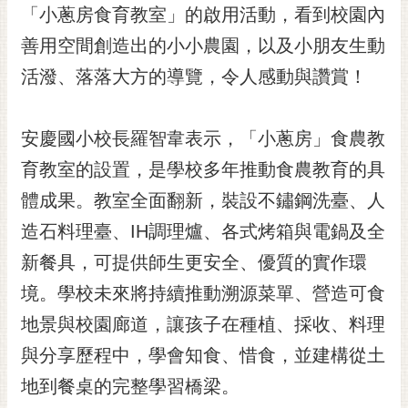
私
「小蔥房食育教室」的啟用活動，看到校園內
權
善用空間創造出的小小農園，以及小朋友生動
及
安
活潑、落落大方的導覽，令人感動與讚賞！
全
政
策
安慶國小校長羅智韋表示，「小蔥房」食農教
網
育教室的設置，是學校多年推動食農教育的具
站
體成果。教室全面翻新，裝設不鏽鋼洗臺、人
資
料
造石料理臺、IH調理爐、各式烤箱與電鍋及全
開
新餐具，可提供師生更安全、優質的實作環
放
宣
境。學校未來將持續推動溯源菜單、營造可食
告
地景與校園廊道，讓孩子在種植、採收、料理
市
與分享歷程中，學會知食、惜食，並建構從土
府
地到餐桌的完整學習橋梁。
交