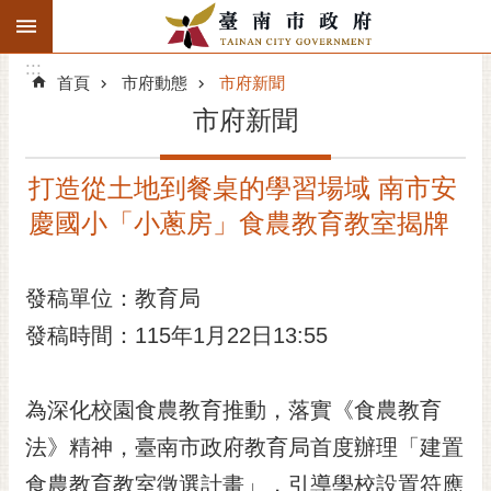
:::
搜
:::
跳到主要內容區塊
尋
:::
進
首頁
市府動態
市府新聞
階
市府新聞
搜
尋
打造從土地到餐桌的學習場域 南市安
精彩府城
慶國小「小蔥房」食農教育教室揭牌
市府動態
發稿單位：教育局
市府團隊
發稿時間：115年1月22日13:55
主題服務
市政資訊
為深化校園食農教育推動，落實《食農教育
法》精神，臺南市政府教育局首度辦理「建置
市民互動
食農教育教室徵選計畫」，引導學校設置符應