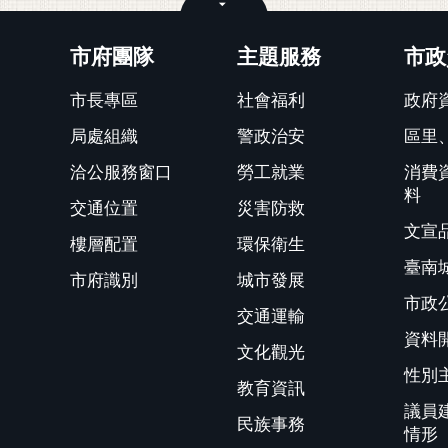
關閉
市府團隊
主題服務
市政
市長專區
社會福利
政府
局處組織
警政治安
區里
洽公服務窗口
勞工就業
消費
料
交通位置
災害防救
文宣
樓層配置
環保衛生
臺南
市府識別
城市發展
市政
交通運輸
資料
文化觀光
性別
教育資訊
議員
民族事務
情形