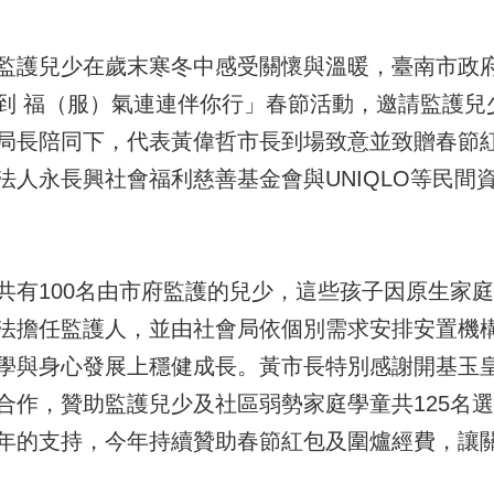
監護兒少在歲末寒冬中感受關懷與溫暖，臺南市政府
到 福（服）氣連連伴你行」春節活動，邀請監護兒
局長陪同下，代表黃偉哲市長到場致意並致贈春節
法人永長興社會福利慈善基金會與UNIQLO等民間
共有100名由市府監護的兒少，這些孩子因原生家
法擔任監護人，並由社會局依個別需求安排安置機
學與身心發展上穩健成長。黃市長特別感謝開基玉
合作，贊助監護兒少及社區弱勢家庭學童共125名
年的支持，今年持續贊助春節紅包及圍爐經費，讓