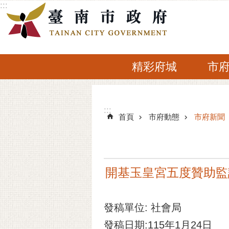
:::
跳到主要內容區塊
精彩府城
市
:::
:::
首頁
市府動態
市府新聞
開基玉皇宮五度贊助監
發稿單位: 社會局
發稿日期:115年1月24日