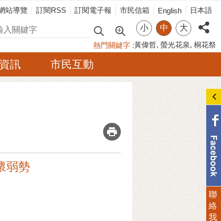
網站導覽
訂閱RSS
訂閱電子報
市民信箱
日本語
English
小
中
大
尋
黃偉哲
螢光花泉
桐花祭
熱門關鍵字
資訊
市民互動
_
懷弱勢
聯
絡
我