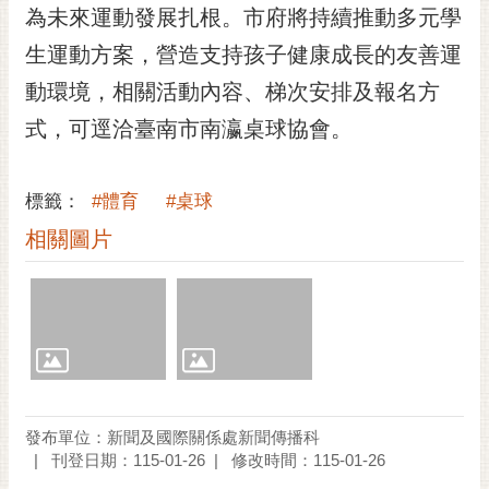
私
為未來運動發展扎根。市府將持續推動多元學
權
生運動方案，營造支持孩子健康成長的友善運
及
安
動環境，相關活動內容、梯次安排及報名方
全
式，可逕洽臺南市南瀛桌球協會。
政
策
網
標籤：
#體育
#桌球
站
相關圖片
資
料
開
放
宣
告
市
發布單位：新聞及國際關係處新聞傳播科
府
刊登日期：115-01-26
修改時間：115-01-26
交