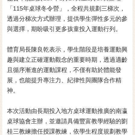
黃
「115年桌球冬令營」，全程共規劃三梯次，
偉
透過分梯次方式辦理，提供學生彈性多元的參
哲
與選擇，期盼吸引更多孩童投入運動行列。
螢
光
花
體育局長陳良乾表示，學生階段是培養運動興
泉
趣與建立正確運動觀念的重要時期，透過適齡
桐
且循序漸進的運動課程，不僅有助於體能發
花
展，也能提升專注力、紀律性與團隊合作精
祭
神。
網
站
導
本次活動由長期投入地方桌球運動推廣的南瀛
覽
桌球協會主辦，並邀請具備豐富教學經驗的劉
訂
桂三教練擔任授課教練，依學生程度規劃教學
閱