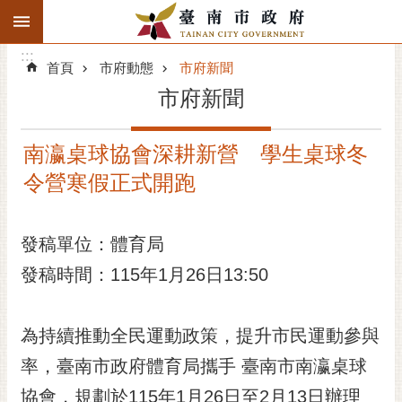
:::
搜
:::
跳到主要內容區塊
尋
:::
進
首頁
市府動態
市府新聞
階
市府新聞
搜
尋
南瀛桌球協會深耕新營 學生桌球冬
精彩府城
令營寒假正式開跑
市府動態
發稿單位：體育局
市府團隊
發稿時間：115年1月26日13:50
主題服務
市政資訊
為持續推動全民運動政策，提升市民運動參與
率，臺南市政府體育局攜手 臺南市南瀛桌球
市民互動
協會，規劃於115年1月26日至2月13日辦理