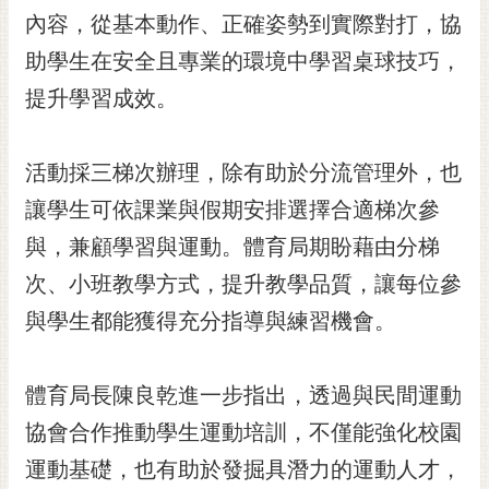
RSS
內容，從基本動作、正確姿勢到實際對打，協
助學生在安全且專業的環境中學習桌球技巧，
訂
閱
提升學習成效。
電
子
報
活動採三梯次辦理，除有助於分流管理外，也
市
讓學生可依課業與假期安排選擇合適梯次參
民
與，兼顧學習與運動。體育局期盼藉由分梯
信
次、小班教學方式，提升教學品質，讓每位參
箱
與學生都能獲得充分指導與練習機會。
English
日
本
體育局長陳良乾進一步指出，透過與民間運動
語
協會合作推動學生運動培訓，不僅能強化校園
運動基礎，也有助於發掘具潛力的運動人才，
隱